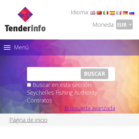
Idioma:
Moneda:
Menú
Toggle
navigation
Buscar en esta sección:
Seychelles Fishing Authority:
Contratos
Búsqueda avanzada
Página de inicio