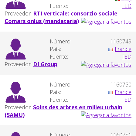
Fuente:
TED
Proveedor:
RTI verticale: consorzio sociale
Comars onlus (mandataria)
Número:
1160749
País:
France
Fuente:
TED
Proveedor:
DI Group
Número:
1160750
País:
France
Fuente:
TED
Proveedor:
Soins des arbres en milieu urbain
(SAMU)
Número:
1160751