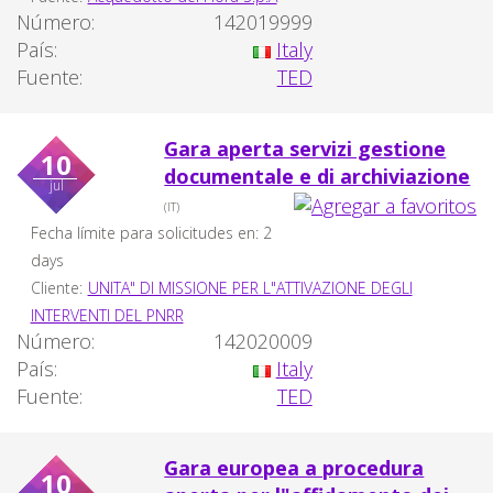
Número:
142019999
País:
Italy
Fuente:
TED
Gara aperta servizi gestione
10
documentale e di archiviazione
jul
(IT)
Fecha límite para solicitudes en: 2
days
Cliente:
UNITA" DI MISSIONE PER L"ATTIVAZIONE DEGLI
INTERVENTI DEL PNRR
Número:
142020009
País:
Italy
Fuente:
TED
Gara europea a procedura
10