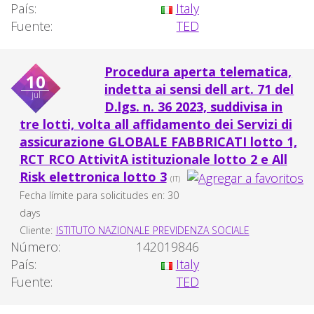
País:
Italy
Fuente:
TED
Procedura aperta telematica,
10
indetta ai sensi dell art. 71 del
jul
D.lgs. n. 36 2023, suddivisa in
tre lotti, volta all affidamento dei Servizi di
assicurazione GLOBALE FABBRICATI lotto 1,
RCT RCO AttivitA istituzionale lotto 2 e All
Risk elettronica lotto 3
(IT)
Fecha límite para solicitudes en: 30
days
Cliente:
ISTITUTO NAZIONALE PREVIDENZA SOCIALE
Número:
142019846
País:
Italy
Fuente:
TED