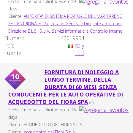
Fecha límite para solicitudes en: 19
days
Cliente:
AUTORITA" DI SISTEMA PORTUALE DEL MAR TIRRENO
SETTENTRIONALE - Segretario Generale Dirigente ad interim
Direzione Z.L.S., S.U.A., Servizi informatici e Controllo interno
Número:
142019954
País:
Italy
Fuente:
TED
FORNITURA DI NOLEGGIO A
10
LUNGO TERMINE, DELLA
jul
DURATA DI 60 MESI, SENZA
CONDUCENTE PER LE AUTO OPERATIVE DI
ACQUEDOTTO DEL FIORA SPA
(IT)
Fecha límite para solicitudes en: 16
days
Cliente:
ACQUEDOTTO DEL FIORA S.P.A
Fuente:
Acquedotto del Fiora S.p.A