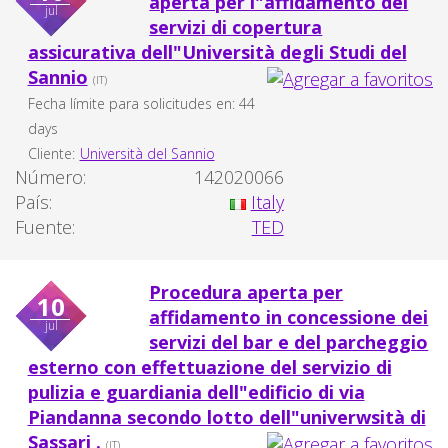
aperta per l"affidamento dei
jul
servizi di copertura
assicurativa dell"Università degli Studi del
Sannio
(IT)
Fecha límite para solicitudes en: 44
days
Cliente:
Università del Sannio
Número:
142020066
País:
Italy
Fuente:
TED
Procedura aperta per
10
affidamento in concessione dei
jul
servizi del bar e del parcheggio
esterno con effettuazione del servizio di
pulizia e guardiania dell"edificio di via
Piandanna secondo lotto dell"univerwsità di
Sassari .
(IT)