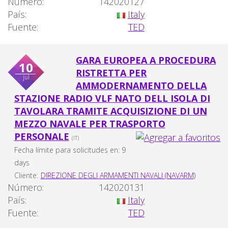
Número:
142020127
País:
Italy
Fuente:
TED
GARA EUROPEA A PROCEDURA
10
RISTRETTA PER
jul
AMMODERNAMENTO DELLA
STAZIONE RADIO VLF NATO DELL ISOLA DI
TAVOLARA TRAMITE ACQUISIZIONE DI UN
MEZZO NAVALE PER TRASPORTO
PERSONALE
(IT)
Fecha límite para solicitudes en: 9
days
Cliente:
DIREZIONE DEGLI ARMAMENTI NAVALI (NAVARM)
Número:
142020131
País:
Italy
Fuente:
TED