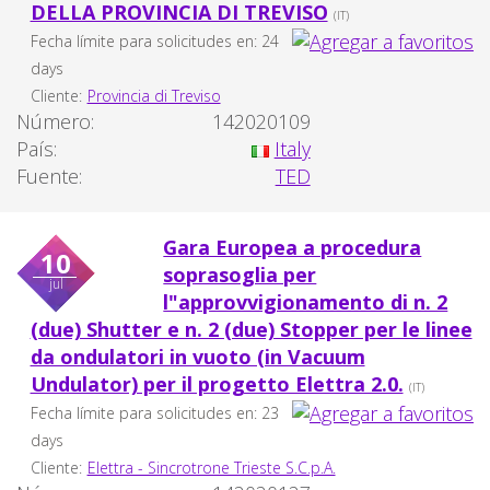
DELLA PROVINCIA DI TREVISO
(IT)
Fecha límite para solicitudes en: 24
days
Cliente:
Provincia di Treviso
Número:
142020109
País:
Italy
Fuente:
TED
Gara Europea a procedura
10
soprasoglia per
jul
l"approvvigionamento di n. 2
(due) Shutter e n. 2 (due) Stopper per le linee
da ondulatori in vuoto (in Vacuum
Undulator) per il progetto Elettra 2.0.
(IT)
Fecha límite para solicitudes en: 23
days
Cliente:
Elettra - Sincrotrone Trieste S.C.p.A.