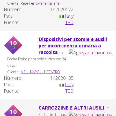
Cliente:
Rete Ferroviaria Italiana
Número:
142020172
País:
Italy
Fuente:
TED
Dispositivi per stomie e ausili
10
per incontinenza urinaria a
jul
raccolta
(IT)
Fecha límite para solicitudes en: 24
days
Cliente:
A.S.L. NAPOLI 1 CENTRO
Número:
142020185
País:
Italy
Fuente:
TED
CARROZZINE E ALTRI AUSILI
(IT)
10
Fecha límite para