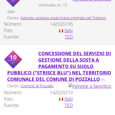
jul
solicitudes en: 12
days
Cliente:
Azienda sanitaria universitaria integrata del Trentino
Número:
142020195
País:
Italy
Fuente:
TED
CONCESSIONE DEL SERVIZIO DI
10
GESTIONE DELLA SOSTA A
jul
PAGAMENTO SU SUOLO
PUBBLICO ("STRISCE BLU") NEL TERRITORIO
COMUNALE DEL COMUNE DI POZZALLO
(IT)
Cliente:
Comune di Pozzallo
Número:
142020210
País:
Italy
Fuente:
TED