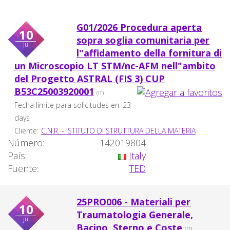
G01/2026 Procedura aperta
10
sopra soglia comunitaria per
jul
l"affidamento della fornitura di
un Microscopio LT STM/nc-AFM nell"ambito
del Progetto ASTRAL (FIS 3) CUP
B53C25003920001
(IT)
Fecha límite para solicitudes en: 23
days
Cliente:
C.N.R. - ISTITUTO DI STRUTTURA DELLA MATERIA
Número:
142019804
País:
Italy
Fuente:
TED
25PRO006 - Materiali per
10
Traumatologia Generale,
jul
Bacino, Sterno e Coste
(IT)