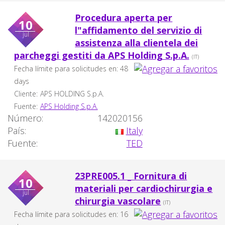
Procedura aperta per
10
l"affidamento del servizio di
jul
assistenza alla clientela dei
parcheggi gestiti da APS Holding S.p.A.
(IT)
Fecha límite para solicitudes en: 48
days
Cliente:
APS HOLDING S.p.A.
Fuente:
APS Holding S.p.A.
Número:
142020156
País:
Italy
Fuente:
TED
23PRE005.1 _ Fornitura di
10
materiali per cardiochirurgia e
jul
chirurgia vascolare
(IT)
Fecha límite para solicitudes en: 16