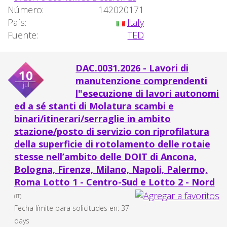
Número:
142020171
País:
Italy
Fuente:
TED
DAC.0031.2026 - Lavori di
10
manutenzione comprendenti
jul
l"esecuzione di lavori autonomi
ed a sé stanti di Molatura scambi e
binari/itinerari/serraglie in ambito
stazione/posto di servizio con riprofilatura
della superficie di rotolamento delle rotaie
stesse nell’ambito delle DOIT di Ancona,
Bologna, Firenze, Milano, Napoli, Palermo,
Roma Lotto 1 - Centro-Sud e Lotto 2 - Nord
(IT)
Fecha límite para solicitudes en: 37
days