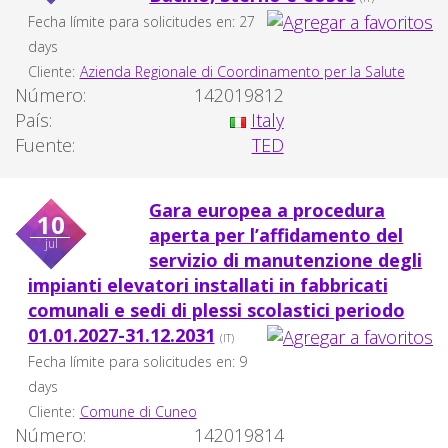
Fecha límite para solicitudes en: 27
days
Cliente:
Azienda Regionale di Coordinamento per la Salute
Número:
142019812
País:
Italy
Fuente:
TED
Gara europea a procedura
10
aperta per l’affidamento del
jul
servizio di manutenzione degli
impianti elevatori installati in fabbricati
comunali e sedi di plessi scolastici periodo
01.01.2027-31.12.2031
(IT)
Fecha límite para solicitudes en: 9
days
Cliente:
Comune di Cuneo
Número:
142019814