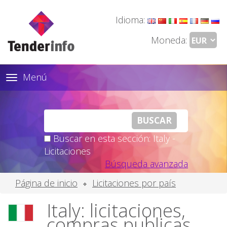
Idioma:
Moneda:
Menú
Toggle
navigation
Buscar en esta sección: Italy -
Licitaciones
Búsqueda avanzada
Página de inicio
Licitaciones por país
Italy: licitaciones,
compras publicas