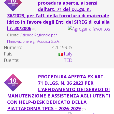
10
procedura aperta, ai sensi
jul
dell’art. 71 del D.Lgs. n.
36/2023, per l’aff. della fornitura di materiale
idrico in favore degli Enti del SIREG di cui alla
l.r. 30/2006
(IT)
Cliente:
Azienda Regionale per
l"Innovazione e gli Acquisti S.p.A.
Número:
142019935
País:
Italy
Fuente:
TED
PROCEDURA APERTA EX ART.
10
71 D.LGS. N. 36 2023 PER
jul
L’AFFIDAMENTO DEI SERVIZI DI
MANUTENZIONE E ASSISTENZA AGLI UTENTI
CON HELP-DESK DEDICATO DELLA
PIATTAFORMA TPCS – 2026-2029
(IT)