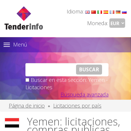
Idioma:
Moneda:
Menú
Toggle
navigation
Buscar en esta sección: Yemen -
Licitaciones
Búsqueda avanzada
Página de inicio
Licitaciones por país
Yemen: licitaciones,
compras publicas