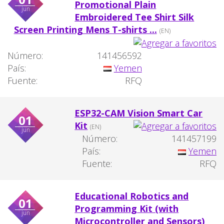
Promotional Plain
jun
Embroidered Tee Shirt Silk
Screen Printing Mens T-shirts ...
(EN)
Número:
141456592
País:
Yemen
Fuente:
RFQ
​ESP32-CAM Vision Smart Car
01
Kit
(EN)
jun
Número:
141457199
País:
Yemen
Fuente:
RFQ
Educational Robotics and
01
Programming Kit (with
jun
Microcontroller and Sensors)