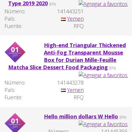
Type 2019 2020
(EN)
Número:
141443251
País:
Yemen
Fuente:
RFQ
High-end Triangular Thickened
01
Anti-Fog Transparent Mousse
jun
Box for Durian Mille-Feuille
Matcha Slice Dessert Food Packaging
(EN)
Número:
141443278
País:
Yemen
Fuente:
RFQ
Hello million dollars W Hello
(EN)
01
jun
Número:
141445355