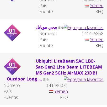
País:
Yemen
Fuente:
RFQ
ببجي موبايل
(EN)
01
Número:
141445858
jun
País:
Yemen
Fuente:
RFQ
Ubiquiti LiteBeam 5AC LBE-
01
5ac-Gen2 Lite Beam LITEBEAM
jun
M5 Gen2 5GHz AirMAX 23DBI
Outdoor Long ...
(EN)
Número:
141446071
País:
Yemen
Fuente:
RFQ