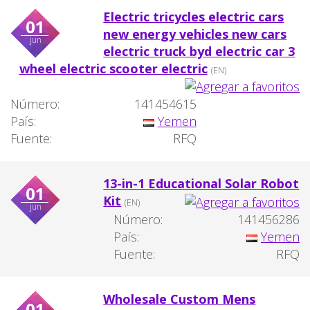
Electric tricycles electric cars
01
new energy vehicles new cars
jun
electric truck byd electric car 3
wheel electric scooter electric
(EN)
Número:
141454615
País:
Yemen
Fuente:
RFQ
13-in-1 Educational Solar Robot
01
Kit
(EN)
jun
Número:
141456286
País:
Yemen
Fuente:
RFQ
Wholesale Custom Mens
01