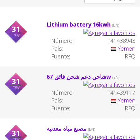
Lithium battery 16kwh
(EN)
31
may
Número:
141438943
País:
Yemen
Fuente:
RFQ
شاحن دعم شحن فائق 67w
(EN)
31
may
Número:
141439117
País:
Yemen
Fuente:
RFQ
مصنع مياه معدنيه
(EN)
31
may