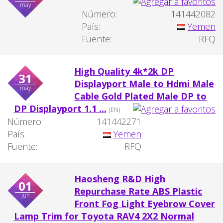
may
Número:
141442082
País:
Yemen
Fuente:
RFQ
High Quality 4k*2k DP
31
Displayport Male to Hdmi Male
may
Cable Gold Plated Male DP to
DP Displayport 1.1 ...
(EN)
Número:
141442271
País:
Yemen
Fuente:
RFQ
Haosheng R&D High
01
Repurchase Rate ABS Plastic
jun
Front Fog Light Eyebrow Cover
Lamp Trim for Toyota RAV4 2X2 Normal