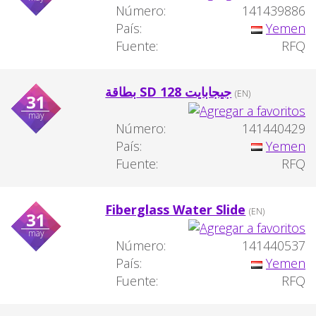
Número:
141439886
País:
Yemen
Fuente:
RFQ
بطاقة SD 128 جيجابايت
(EN)
31
may
Número:
141440429
País:
Yemen
Fuente:
RFQ
Fiberglass Water Slide
(EN)
31
may
Número:
141440537
País:
Yemen
Fuente:
RFQ