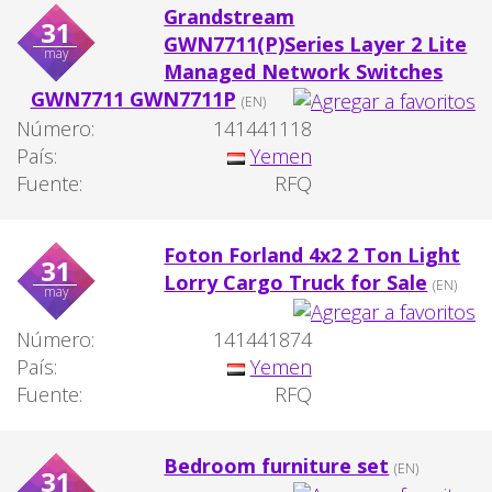
Grandstream
31
GWN7711(P)Series Layer 2 Lite
may
Managed Network Switches
GWN7711 GWN7711P
(EN)
Número:
141441118
País:
Yemen
Fuente:
RFQ
Foton Forland 4x2 2 Ton Light
31
Lorry Cargo Truck for Sale
(EN)
may
Número:
141441874
País:
Yemen
Fuente:
RFQ
Bedroom furniture set
(EN)
31