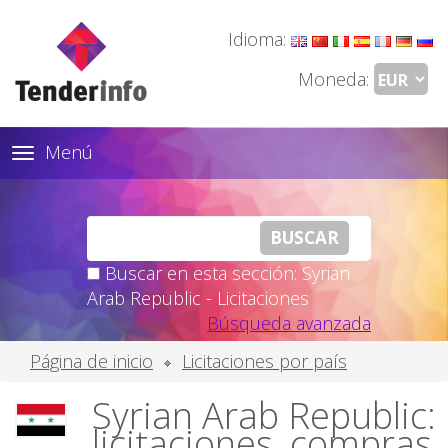
Idioma:
Moneda:
Menú
Toggle
navigation
Buscar en esta sección: Syrian
Arab Republic - Licitaciones
Búsqueda avanzada
Página de inicio
Licitaciones por país
Syrian Arab Republic:
licitaciones, compras