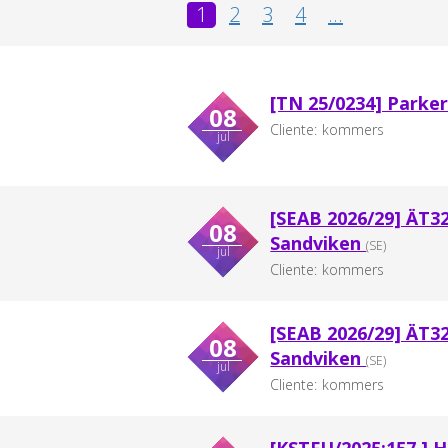
1
2
3
4
...
[TN 25/0234] Parke
08
Cliente:
kommers
jul
[SEAB 2026/29] ÄT3
08
Sandviken
(SE)
jul
Cliente:
kommers
[SEAB 2026/29] ÄT3
08
Sandviken
(SE)
jul
Cliente:
kommers