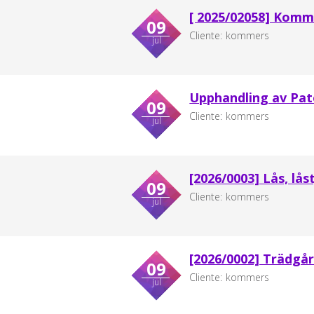
[ 2025/02058] Komm
09
Cliente:
kommers
jul
Upphandling av Pat
09
Cliente:
kommers
jul
[2026/0003] Lås, lå
09
Cliente:
kommers
jul
[2026/0002] Trädgå
09
Cliente:
kommers
jul