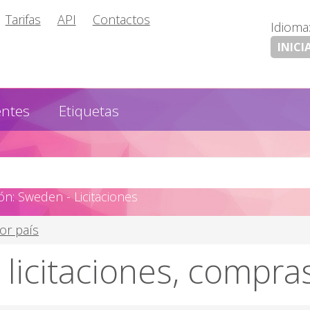
Tarifas
API
Contactos
Idioma
INICI
entes
Etiquetas
n: Sweden - Licitaciones
por país
licitaciones, compra