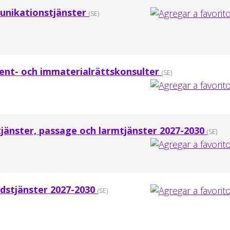
unikationstjänster
(SE)
ent- och immaterialrättskonsulter
(SE)
stjänster, passage och larmtjänster 2027-2030
(SE)
rdstjänster 2027-2030
(SE)