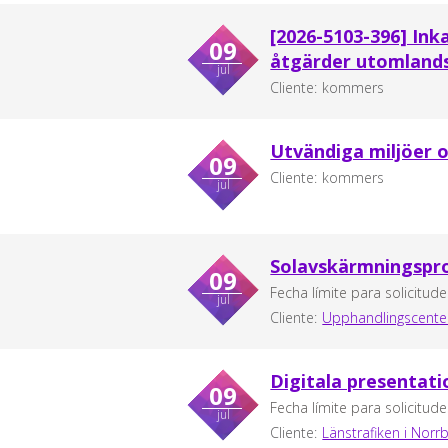
[2026-5103-396] Ink
09
åtgärder utomland
jul
Cliente:
kommers
Utvändiga miljöer o
09
Cliente:
kommers
jul
Solavskärmningspr
09
Fecha límite para solicitud
jul
Cliente:
Upphandlingscenter
Digitala presentat
09
Fecha límite para solicitud
jul
Cliente:
Länstrafiken i Norr