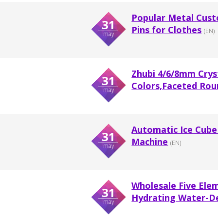
Popular Metal Cus
31
Pins for Clothes
(EN)
may
Zhubi 4/6/8mm Crys
31
Colors,Faceted Roun
may
Automatic Ice Cube 
31
Machine
(EN)
may
Wholesale Five Ele
31
Hydrating Water-Def
may