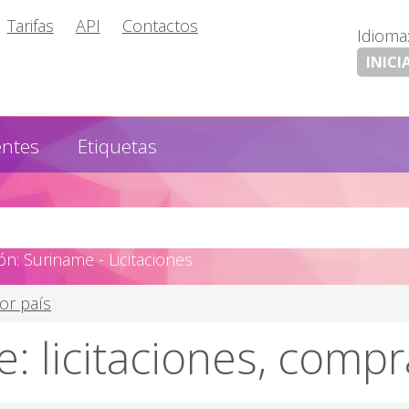
Tarifas
API
Contactos
Idioma
INICI
entes
Etiquetas
n: Suriname - Licitaciones
por país
: licitaciones, compr