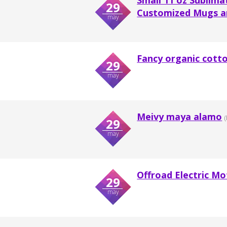
Small 11 oz Sublima
29
Customized Mugs a
may
Fancy organic cott
29
may
Meivy maya alamo
29
may
Offroad Electric Mo
29
may