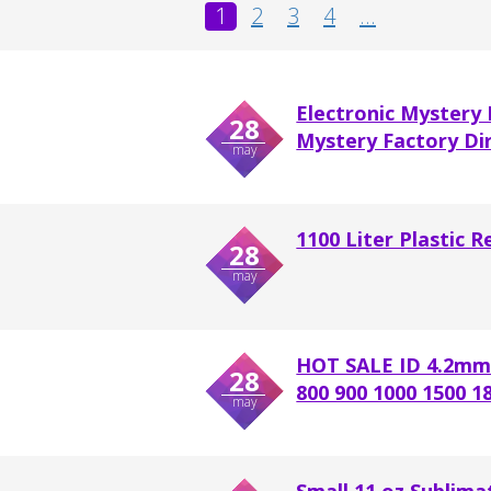
1
2
3
4
...
Electronic Mystery
28
Mystery Factory Dir
may
1100 Liter Plastic 
28
may
HOT SALE ID 4.2mm 
28
800 900 1000 1500 18
may