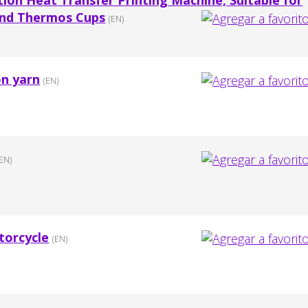
tion Heat Transfer Printing Machine, Suitable for
nd Thermos Cups
(EN)
on yarn
(EN)
(EN)
torcycle
(EN)