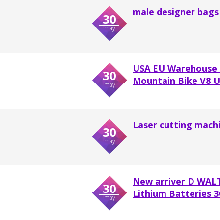
male designer bags
30
may
USA EU Warehouse O
30
Mountain Bike V8 Ult
may
Laser cutting mach
30
may
New arriver D WALT
30
Lithium Batteries 3
may