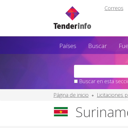
Correos
Países
Buscar
Fu
Buscar en esta secció
Página de inicio
Licitaciones 
Suriname