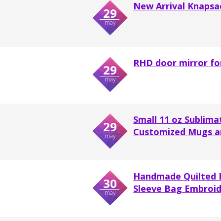
New Arrival Knapsac
29
may
RHD door mirror fo
29
may
Small 11 oz Sublima
29
Customized Mugs a
may
Handmade Quilted 
30
Sleeve Bag Embroide
may