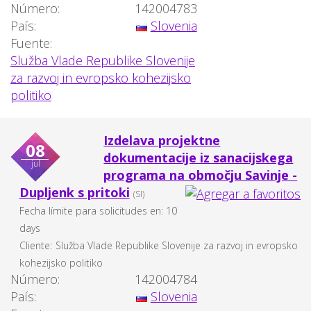
Número:
142004783
País:
Slovenia
Fuente:
Služba Vlade Republike Slovenije
za razvoj in evropsko kohezijsko
politiko
Izdelava projektne
08
dokumentacije iz sanacijskega
jul
programa na območju Savinje -
Dupljenk s pritoki
(SI)
Fecha límite para solicitudes en: 10
days
Cliente:
Služba Vlade Republike Slovenije za razvoj in evropsko
kohezijsko politiko
Número:
142004784
País:
Slovenia