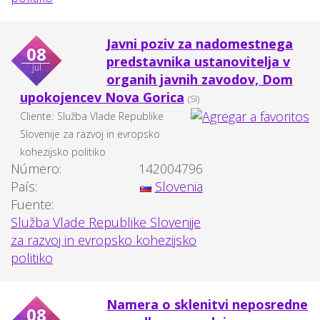
Javni poziv za nadomestnega
08
predstavnika ustanovitelja v
jul
organih javnih zavodov, Dom
upokojencev Nova Gorica
(SI)
Cliente:
Služba Vlade Republike
Slovenije za razvoj in evropsko
kohezijsko politiko
Número:
142004796
País:
Slovenia
Fuente:
Služba Vlade Republike Slovenije
za razvoj in evropsko kohezijsko
politiko
Namera o sklenitvi neposredne
08