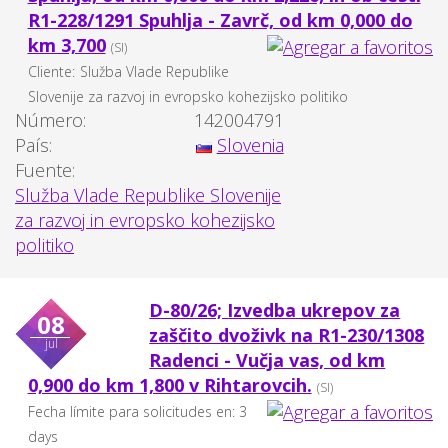
R1-228/1291 Spuhlja - Zavrč, od km 0,000 do
km 3,700
(SI)
Cliente:
Služba Vlade Republike
Slovenije za razvoj in evropsko kohezijsko politiko
Número:
142004791
País:
Slovenia
Fuente:
Služba Vlade Republike Slovenije
za razvoj in evropsko kohezijsko
politiko
D-80/26; Izvedba ukrepov za
08
zaščito dvoživk na R1-230/1308
jul
Radenci - Vučja vas, od km
0,900 do km 1,800 v Rihtarovcih.
(SI)
Fecha límite para solicitudes en: 3
days