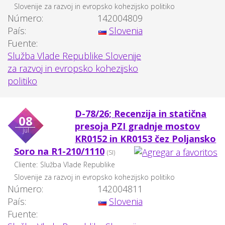
Slovenije za razvoj in evropsko kohezijsko politiko
Número:
142004809
País:
Slovenia
Fuente:
Služba Vlade Republike Slovenije
za razvoj in evropsko kohezijsko
politiko
D-78/26; Recenzija in statična
08
presoja PZI gradnje mostov
jul
KR0152 in KR0153 čez Poljansko
Soro na R1-210/1110
(SI)
Cliente:
Služba Vlade Republike
Slovenije za razvoj in evropsko kohezijsko politiko
Número:
142004811
País:
Slovenia
Fuente: