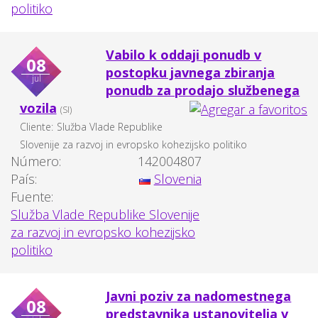
politiko
Vabilo k oddaji ponudb v
08
postopku javnega zbiranja
jul
ponudb za prodajo službenega
vozila
(SI)
Cliente:
Služba Vlade Republike
Slovenije za razvoj in evropsko kohezijsko politiko
Número:
142004807
País:
Slovenia
Fuente:
Služba Vlade Republike Slovenije
za razvoj in evropsko kohezijsko
politiko
Javni poziv za nadomestnega
08
predstavnika ustanovitelja v