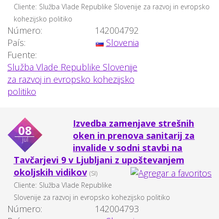
Cliente:
Služba Vlade Republike Slovenije za razvoj in evropsko
kohezijsko politiko
Número:
142004792
País:
Slovenia
Fuente:
Služba Vlade Republike Slovenije
za razvoj in evropsko kohezijsko
politiko
Izvedba zamenjave strešnih
08
oken in prenova sanitarij za
jul
invalide v sodni stavbi na
Tavčarjevi 9 v Ljubljani z upoštevanjem
okoljskih vidikov
(SI)
Cliente:
Služba Vlade Republike
Slovenije za razvoj in evropsko kohezijsko politiko
Número:
142004793