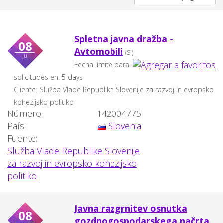
Spletna javna dražba -
08
Avtomobili
(SI)
jul
Fecha límite para
solicitudes en: 5 days
Cliente:
Služba Vlade Republike Slovenije za razvoj in evropsko
kohezijsko politiko
Número:
142004775
País:
Slovenia
Fuente:
Služba Vlade Republike Slovenije
za razvoj in evropsko kohezijsko
politiko
Javna razgrnitev osnutka
08
gozdnogospodarskega načrta