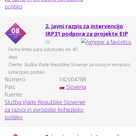
politiko
2. javni razpis za intervencijo
08
IRP31 podpora za projekte EIP
jul
(SI)
Fecha límite para solicitudes en: 40
days
Cliente:
Služba Vlade Republike Slovenije za razvoj in evropsko
kohezijsko politiko
Número:
142004788
País:
Slovenia
Fuente:
Služba Vlade Republike Slovenije
za razvoj in evropsko kohezijsko
politiko