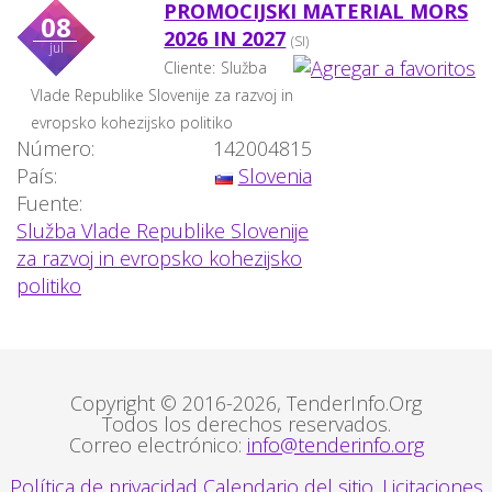
PROMOCIJSKI MATERIAL MORS
08
2026 IN 2027
(SI)
jul
Cliente:
Služba
Vlade Republike Slovenije za razvoj in
evropsko kohezijsko politiko
Número:
142004815
País:
Slovenia
Fuente:
Služba Vlade Republike Slovenije
za razvoj in evropsko kohezijsko
politiko
Copyright © 2016-2026, TenderInfo.Org
Todos los derechos reservados.
Correo electrónico:
info@tenderinfo.org
Política de privacidad
Calendario del sitio. Licitaciones