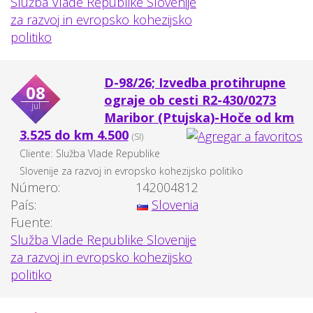
Služba Vlade Republike Slovenije
za razvoj in evropsko kohezijsko
politiko
D-98/26; Izvedba protihrupne
08
ograje ob cesti R2-430/0273
jul
Maribor (Ptujska)-Hoče od km
3.525 do km 4.500
(SI)
Cliente:
Služba Vlade Republike
Slovenije za razvoj in evropsko kohezijsko politiko
Número:
142004812
País:
Slovenia
Fuente:
Služba Vlade Republike Slovenije
za razvoj in evropsko kohezijsko
politiko