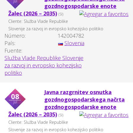
jul
gozdnogospodarske enote
Žalec (2026 – 2035)
(SI)
Cliente:
Služba Vlade Republike
Slovenije za razvoj in evropsko kohezijsko politiko
Número:
142004782
País:
Slovenia
Fuente:
Služba Vlade Republike Slovenije
za razvoj in evropsko kohezijsko
politiko
Javna razgrnitev osnutka
08
gozdnogospodarskega načrta
jul
gozdnogospodarske enote
Žalec (2026 – 2035)
(SI)
Cliente:
Služba Vlade Republike
Slovenije za razvoj in evropsko kohezijsko politiko