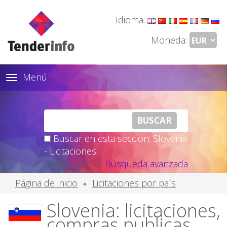
Idioma:
Moneda:
Menú
Toggle
navigation
Buscar en esta sección: Slovenia
- Licitaciones
Búsqueda avanzada
Página de inicio
Licitaciones por país
Slovenia: licitaciones,
compras publicas