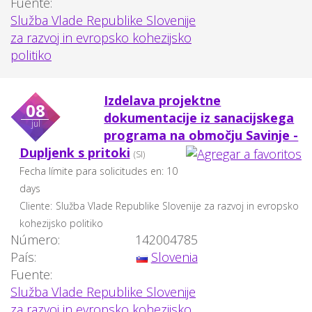
Fuente:
Služba Vlade Republike Slovenije
za razvoj in evropsko kohezijsko
politiko
Izdelava projektne
08
dokumentacije iz sanacijskega
jul
programa na območju Savinje -
Dupljenk s pritoki
(SI)
Fecha límite para solicitudes en: 10
days
Cliente:
Služba Vlade Republike Slovenije za razvoj in evropsko
kohezijsko politiko
Número:
142004785
País:
Slovenia
Fuente:
Služba Vlade Republike Slovenije
za razvoj in evropsko kohezijsko