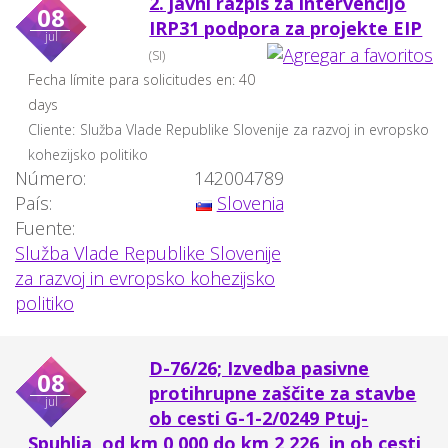
2. javni razpis za intervencijo
08
IRP31 podpora za projekte EIP
jul
(SI)
Fecha límite para solicitudes en: 40
days
Cliente:
Služba Vlade Republike Slovenije za razvoj in evropsko
kohezijsko politiko
Número:
142004789
País:
Slovenia
Fuente:
Služba Vlade Republike Slovenije
za razvoj in evropsko kohezijsko
politiko
D-76/26; Izvedba pasivne
08
protihrupne zaščite za stavbe
jul
ob cesti G-1-2/0249 Ptuj-
Spuhlja, od km 0,000 do km 2,226, in ob cesti