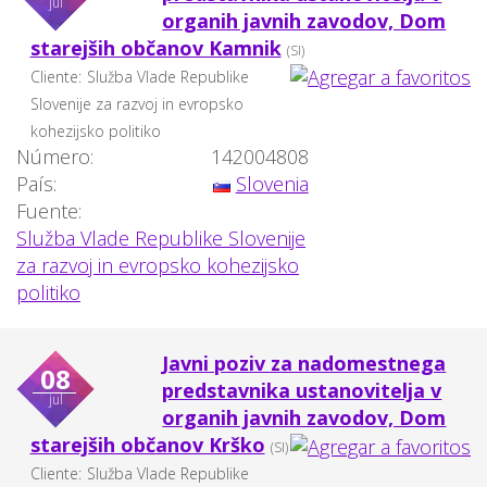
jul
organih javnih zavodov, Dom
starejših občanov Kamnik
(SI)
Cliente:
Služba Vlade Republike
Slovenije za razvoj in evropsko
kohezijsko politiko
Número:
142004808
País:
Slovenia
Fuente:
Služba Vlade Republike Slovenije
za razvoj in evropsko kohezijsko
politiko
Javni poziv za nadomestnega
08
predstavnika ustanovitelja v
jul
organih javnih zavodov, Dom
starejših občanov Krško
(SI)
Cliente:
Služba Vlade Republike