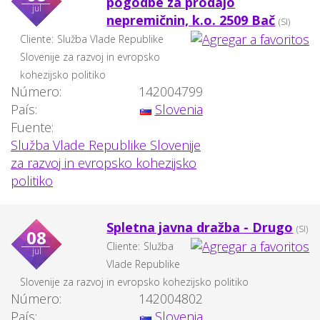
pogodbe za prodajo
jul
nepremičnin, k.o. 2509 Bač
(SI)
Cliente:
Služba Vlade Republike
Slovenije za razvoj in evropsko
kohezijsko politiko
Número:
142004799
País:
Slovenia
Fuente:
Služba Vlade Republike Slovenije
za razvoj in evropsko kohezijsko
politiko
Spletna javna dražba - Drugo
(SI)
08
Cliente:
Služba
jul
Vlade Republike
Slovenije za razvoj in evropsko kohezijsko politiko
Número:
142004802
País:
Slovenia