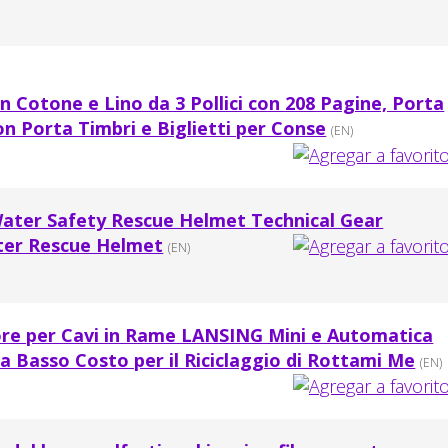
n Cotone e Lino da 3 Pollici con 208 Pagine, Porta
con Porta Timbri e Biglietti per Conse
(EN)
Water Safety Rescue Helmet Technical Gear
ter Rescue Helmet
(EN)
re per Cavi in Rame LANSING Mini e Automatica
 Basso Costo per il Riciclaggio di Rottami Me
(EN)