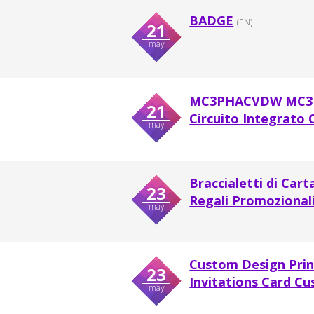
BADGE
(EN)
21
may
MC3PHACVDW MC3P
21
Circuito Integrato 
may
Braccialetti di Car
23
Regali Promozionali
may
Custom Design Print
23
Invitations Card Cu
may