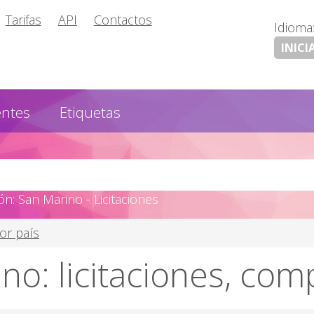
Tarifas
API
Contactos
Idioma
INICI
entes
Etiquetas
n: San Marino - Licitaciones
por país
no: licitaciones, com