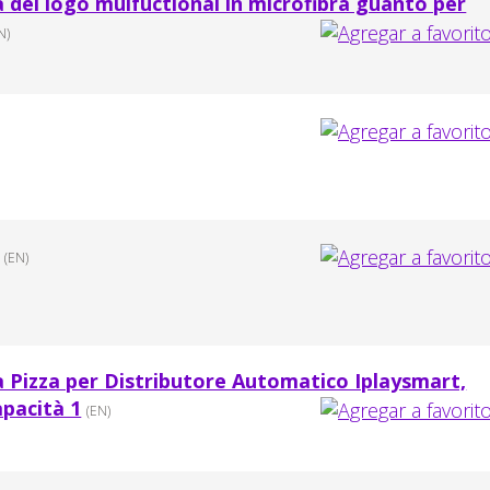
el logo mulfuctional in microfibra guanto per
N)
(EN)
 Pizza per Distributore Automatico Iplaysmart,
pacità 1
(EN)