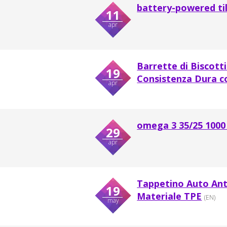
battery-powered til
11
apr
Barrette di Biscott
19
Consistenza Dura c
apr
omega 3 35/25 1000
29
apr
Tappetino Auto Ant
19
Materiale TPE
(EN)
may