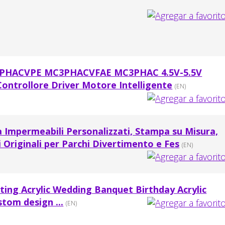
HACVPE MC3PHACVFAE MC3PHAC 4.5V-5.5V
Controllore Driver Motore Intelligente
(EN)
ta Impermeabili Personalizzati, Stampa su Misura,
 Originali per Parchi Divertimento e Fes
(EN)
ing Acrylic Wedding Banquet Birthday Acrylic
stom design ...
(EN)