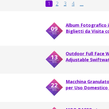
1
2
3
4
...
Album Fotografico i
09
Biglietti da Visita 
feb
Outdoor Full Face 
13
Adjustable Swiftwa
feb
Macchina Granulato
22
per Uso Domestico a
feb