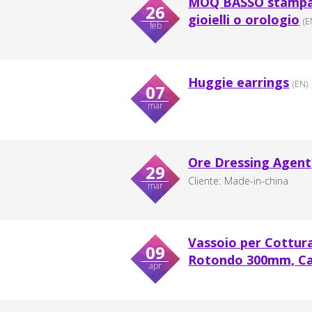
MOQ BASSO stampa d
26
gioielli o orologio
(E
feb
Huggie earrings
(EN)
07
mar
Ore Dressing Agent
29
Cliente:
Made-in-china
mar
Vassoio per Cottura
09
Rotondo 300mm, Ca
apr