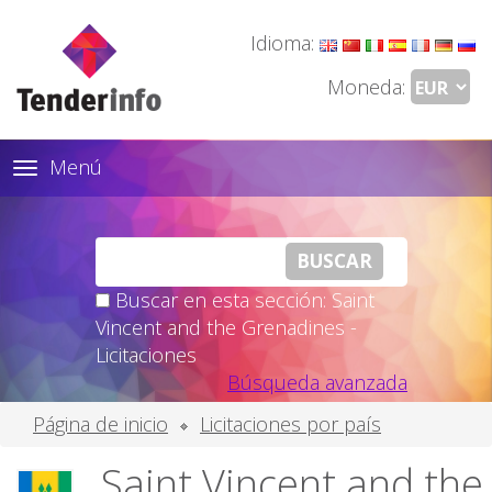
Idioma:
Moneda:
Menú
Toggle
navigation
Buscar en esta sección: Saint
Vincent and the Grenadines -
Licitaciones
Búsqueda avanzada
Página de inicio
Licitaciones por país
Saint Vincent and the