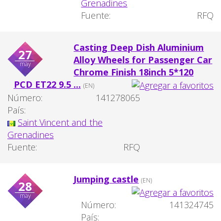
Grenadines
Fuente:
RFQ
Casting Deep Dish Aluminium
27
Alloy Wheels for Passenger Car
may
Chrome Finish 18inch 5*120
PCD ET22 9.5 ...
(EN)
Número:
141278065
País:
Saint Vincent and the
Grenadines
Fuente:
RFQ
Jumping castle
(EN)
28
may
Número:
141324745
País: