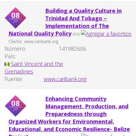
Building a Quality Culture in
08
Trinidad And Tobago –
jul
Implementation of The
National Quality Policy
(EN)
Cliente:
www.caribank.org
Número:
141982606
País:
Saint Vincent and the
Grenadines
Fuente:
www.caribank.org
Enhancing Community
08
Management, Production, and
jul
Preparedness through
Organized Workers for Environmental,
Educational, and Economic Resilience- Belize