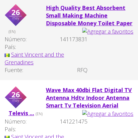
High Quality Best Absorbent
26
Small Making Machine
may
Disposable Money Toilet Paper
(EN)
Número:
141173831
País:
Saint Vincent and the
Grenadines
Fuente:
RFQ
Wave Max 40dbi Flat Digital TV
26
Antenna Hdtv Indoor Antenna
may
Smart Tv Television Aerial
Televis ...
(EN)
Número:
141221475
País:
Saint Vincent and the