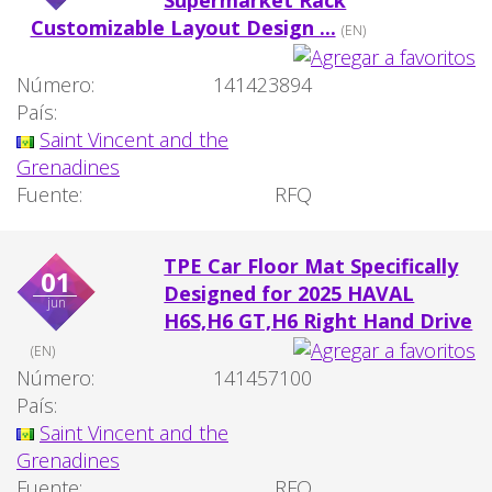
Supermarket Rack
Customizable Layout Design ...
(EN)
Número:
141423894
País:
Saint Vincent and the
Grenadines
Fuente:
RFQ
TPE Car Floor Mat Specifically
01
Designed for 2025 HAVAL
jun
H6S,H6 GT,H6 Right Hand Drive
(EN)
Número:
141457100
País:
Saint Vincent and the
Grenadines
Fuente:
RFQ