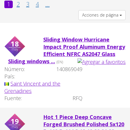
1
2
3
4
...
Acciones de página
Sliding Window Hurricane
18
Impact Proof Aluminum Energy
may
Efficient NFRC AS2047 Glass
Sliding windows ...
(EN)
Número:
140869049
País:
Saint Vincent and the
Grenadines
Fuente:
RFQ
Hot 1 Piece Deep Concave
19
Forged Brushed Polished 5x120
may