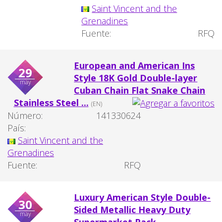
Saint Vincent and the
Grenadines
Fuente:
RFQ
European and American Ins
29
Style 18K Gold Double-layer
may
Cuban Chain Flat Snake Chain
Stainless Steel ...
(EN)
Número:
141330624
País:
Saint Vincent and the
Grenadines
Fuente:
RFQ
Luxury American Style Double-
30
Sided Metallic Heavy Duty
may