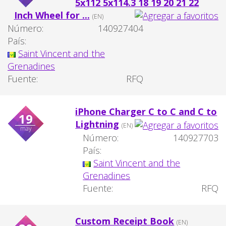
5x112 5x114.3 18 19 20 21 22
Inch Wheel for ...
(EN)
Número:
140927404
País:
Saint Vincent and the
Grenadines
Fuente:
RFQ
iPhone Charger C to C and C to
19
Lightning
(EN)
may
Número:
140927703
País:
Saint Vincent and the
Grenadines
Fuente:
RFQ
Custom Receipt Book
(EN)