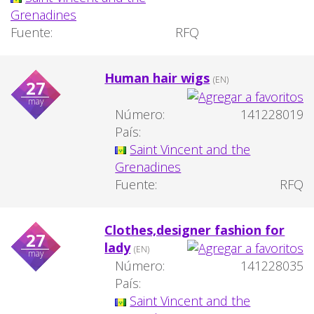
Grenadines
Fuente:
RFQ
Human hair wigs
(EN)
27
may
Número:
141228019
País:
Saint Vincent and the
Grenadines
Fuente:
RFQ
Clothes,designer fashion for
27
lady
(EN)
may
Número:
141228035
País:
Saint Vincent and the