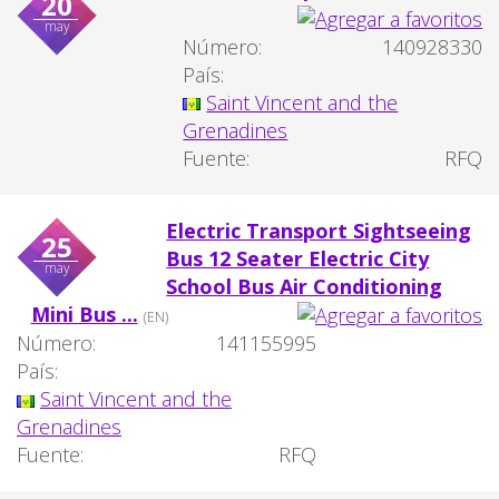
20
may
Número:
140928330
País:
Saint Vincent and the
Grenadines
Fuente:
RFQ
Electric Transport Sightseeing
25
Bus 12 Seater Electric City
may
School Bus Air Conditioning
Mini Bus ...
(EN)
Número:
141155995
País:
Saint Vincent and the
Grenadines
Fuente:
RFQ