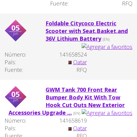
Fuente:
RFQ
Foldable Citycoco Electric
05
Scooter with Seat,Basket,and
jun
36V Lithium Battery
(EN)
Número:
141658524
País:
Qatar
Fuente:
RFQ
GWM Tank 700 Front Rear
05
Bumper Body Kit With Tow
jun
Hook Cut Outs New Exterior
Accessories Upgrade ...
(EN)
Número:
141658619
País:
Qatar
Fuente:
RFQ