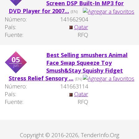
Screen DSP Built-In MP3 for
DVD Player for 2007...
(EN)
Número:
141662904
País:
Qatar
Fuente:
RFQ
Best Selling smushers Animal
05
Face Swap Squeeze Toy
jun
Smush&Stay Squishy Fidget
Stress Relief Sensory ...
(EN)
Número:
141663114
País:
Qatar
Fuente:
RFQ
Copyright © 2016-2026, TenderInfo.Org