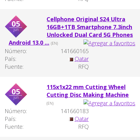
Cellphone Original S24 Ultra
05
16GB+1TB Smartphone 7.3inch
jun
Unlocked Dual Card 5G Phones
Android 13.0 ...
(EN)
Número:
141660165
País:
Qatar
Fuente:
RFQ
115x1x22 mm Cutting Wheel
05
Cutting Disc Making Machine
jun
(EN)
Número:
141660183
País:
Qatar
Fuente:
RFQ