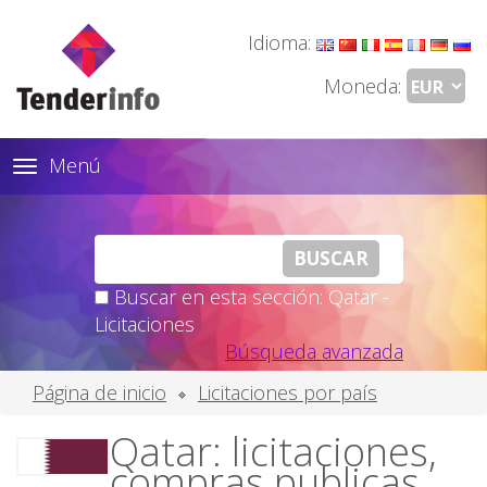
Idioma:
Moneda:
Menú
Toggle
navigation
Buscar en esta sección: Qatar -
Licitaciones
Búsqueda avanzada
Página de inicio
Licitaciones por país
Qatar: licitaciones,
compras publicas