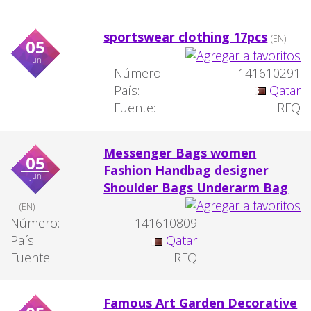
sportswear clothing 17pcs
(EN)
05
jun
Número:
141610291
País:
Qatar
Fuente:
RFQ
Messenger Bags women
05
Fashion Handbag designer
jun
Shoulder Bags Underarm Bag
(EN)
Número:
141610809
País:
Qatar
Fuente:
RFQ
Famous Art Garden Decorative