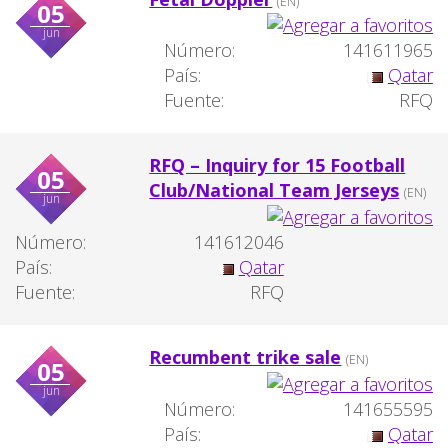
(EN)
05
jun
Número:
141611965
País:
Qatar
Fuente:
RFQ
RFQ – Inquiry for 15 Football
05
Club/National Team Jerseys
(EN)
jun
Número:
141612046
País:
Qatar
Fuente:
RFQ
Recumbent trike sale
(EN)
05
jun
Número:
141655595
País:
Qatar