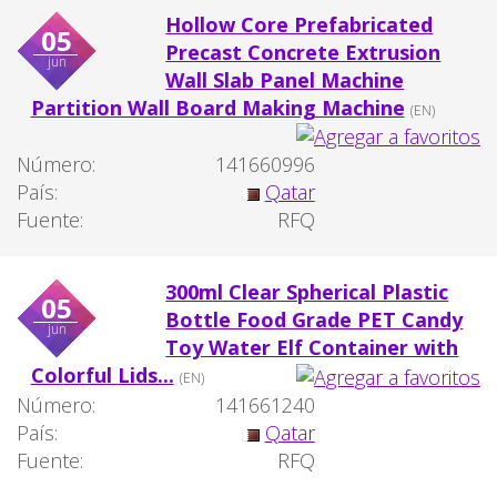
Hollow Core Prefabricated
05
Precast Concrete Extrusion
jun
Wall Slab Panel Machine
Partition Wall Board Making Machine
(EN)
Número:
141660996
País:
Qatar
Fuente:
RFQ
300ml Clear Spherical Plastic
05
Bottle Food Grade PET Candy
jun
Toy Water Elf Container with
Colorful Lids...
(EN)
Número:
141661240
País:
Qatar
Fuente:
RFQ