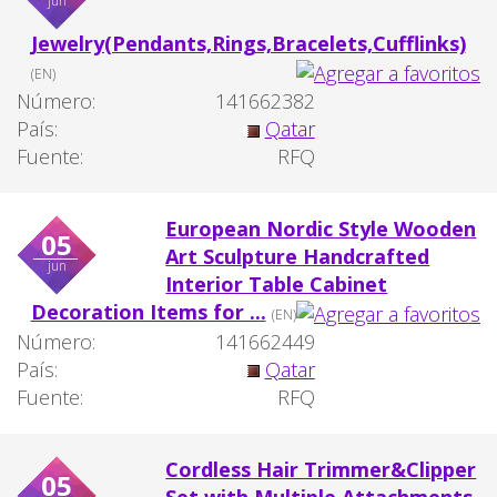
jun
Jewelry(Pendants,Rings,Bracelets,Cufflinks)
(EN)
Número:
141662382
País:
Qatar
Fuente:
RFQ
European Nordic Style Wooden
05
Art Sculpture Handcrafted
jun
Interior Table Cabinet
Decoration Items for ...
(EN)
Número:
141662449
País:
Qatar
Fuente:
RFQ
Cordless Hair Trimmer&Clipper
05
Set with Multiple Attachments