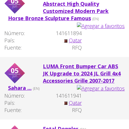
05
Abstract High Quality
jun
Customized Modern Park
Horse Bronze Sculpture Famous
(EN)
Número:
141611894
País:
Qatar
Fuente:
RFQ
LUMA Front Bumper Car ABS
05
JK Upgrade to 2024 JL Grill 4x4
jun
Accessories Grille 2007-2017
Sahara ...
(EN)
Número:
141611941
País:
Qatar
Fuente:
RFQ
Fetal Doppler