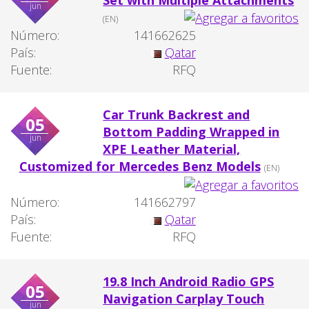
jun
(EN)
Número:
141662625
País:
Qatar
Fuente:
RFQ
Car Trunk Backrest and
05
Bottom Padding Wrapped in
jun
XPE Leather Material,
Customized for Mercedes Benz Models
(EN)
Número:
141662797
País:
Qatar
Fuente:
RFQ
19.8 Inch Android Radio GPS
05
Navigation Carplay Touch
jun