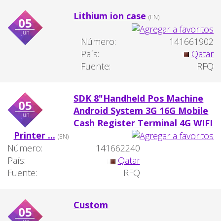
Lithium ion case
(EN)
05
jun
Número:
141661902
País:
Qatar
Fuente:
RFQ
SDK 8"Handheld Pos Machine
05
Android System 3G 16G Mobile
jun
Cash Register Terminal 4G WIFI
Printer ...
(EN)
Número:
141662240
País:
Qatar
Fuente:
RFQ
Custom
05