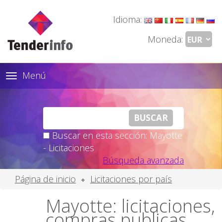
Idioma:
Moneda:
Menú
Toggle
navigation
Buscar en esta sección: Mayotte
- Licitaciones
Búsqueda avanzada
Página de inicio
Licitaciones por país
Mayotte: licitaciones,
compras publicas