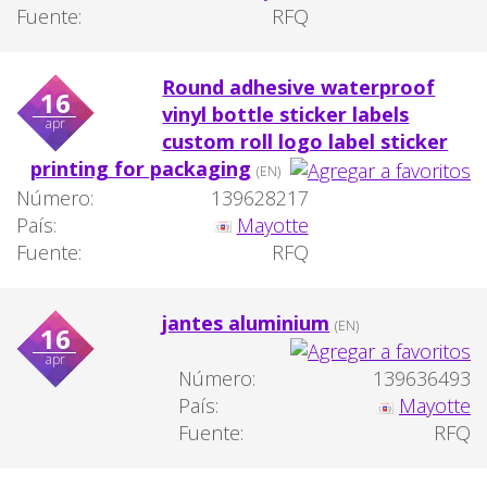
Fuente:
RFQ
Round adhesive waterproof
16
vinyl bottle sticker labels
apr
custom roll logo label sticker
printing for packaging
(EN)
Número:
139628217
País:
Mayotte
Fuente:
RFQ
jantes aluminium
(EN)
16
apr
Número:
139636493
País:
Mayotte
Fuente:
RFQ