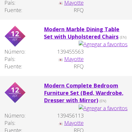
País:
Mayotte
Fuente:
RFQ
Modern Marble Dining Table
12
Set with Upholstered Chairs
(EN)
apr
Número:
139455563
País:
Mayotte
Fuente:
RFQ
Modern Complete Bedroom
12
Furniture Set (Bed, Wardrobe,
apr
Dresser with Mirror)
(EN)
Número:
139456113
País:
Mayotte
Fuente:
RFQ