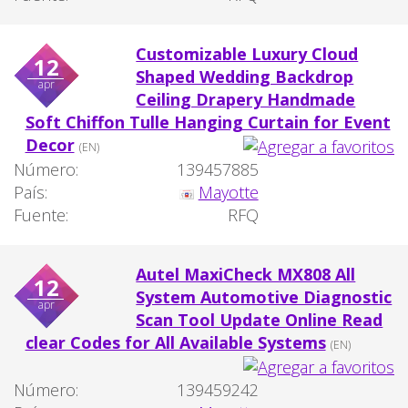
Customizable Luxury Cloud
12
Shaped Wedding Backdrop
apr
Ceiling Drapery Handmade
Soft Chiffon Tulle Hanging Curtain for Event
Decor
(EN)
Número:
139457885
País:
Mayotte
Fuente:
RFQ
Autel MaxiCheck MX808 All
12
System Automotive Diagnostic
apr
Scan Tool Update Online Read
clear Codes for All Available Systems
(EN)
Número:
139459242