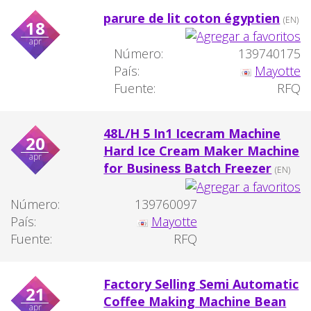
parure de lit coton égyptien
(EN)
18
apr
Número:
139740175
País:
Mayotte
Fuente:
RFQ
48L/H 5 In1 Icecram Machine
20
Hard Ice Cream Maker Machine
apr
for Business Batch Freezer
(EN)
Número:
139760097
País:
Mayotte
Fuente:
RFQ
Factory Selling Semi Automatic
21
Coffee Making Machine Bean
apr