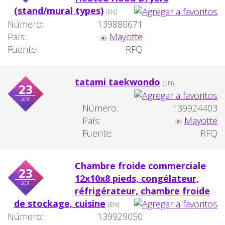
(stand/mural types)
(EN)
Número:
139880671
País:
Mayotte
Fuente:
RFQ
tatami taekwondo
(EN)
23
apr
Número:
139924403
País:
Mayotte
Fuente:
RFQ
Chambre froide commerciale
23
12x10x8 pieds, congélateur,
apr
réfrigérateur, chambre froide
de stockage, cuisine
(EN)
Número:
139929050