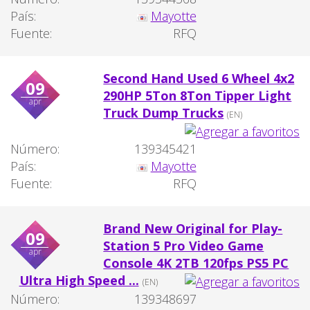
País:
Mayotte
Fuente:
RFQ
Second Hand Used 6 Wheel 4x2
09
290HP 5Ton 8Ton Tipper Light
apr
Truck Dump Trucks
(EN)
Número:
139345421
País:
Mayotte
Fuente:
RFQ
Brand New Original for Play-
09
Station 5 Pro Video Game
apr
Console 4K 2TB 120fps PS5 PC
Ultra High Speed ...
(EN)
Número:
139348697