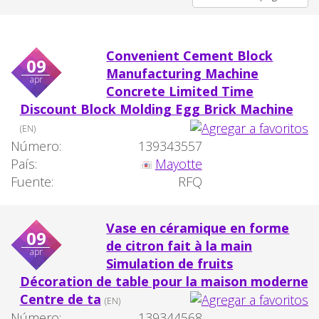
Convenient Cement Block
09
Manufacturing Machine
apr
Concrete Limited Time
Discount Block Molding Egg Brick Machine
(EN)
Número:
139343557
País:
Mayotte
Fuente:
RFQ
Vase en céramique en forme
09
de citron fait à la main
apr
Simulation de fruits
Décoration de table pour la maison moderne
Centre de ta
(EN)
Número:
139344568