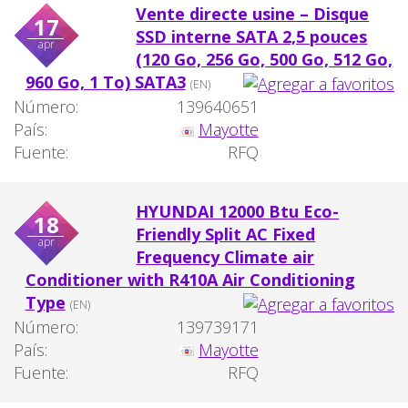
Vente directe usine – Disque
17
SSD interne SATA 2,5 pouces
apr
(120 Go, 256 Go, 500 Go, 512 Go,
960 Go, 1 To) SATA3
(EN)
Número:
139640651
País:
Mayotte
Fuente:
RFQ
HYUNDAI 12000 Btu Eco-
18
Friendly Split AC Fixed
apr
Frequency Climate air
Conditioner with R410A Air Conditioning
Type
(EN)
Número:
139739171
País:
Mayotte
Fuente:
RFQ