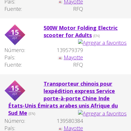
País:
Mayotte
Fuente:
RFQ
500W Motor Folding Electric
15
scooter for Adults
(EN)
apr
Número:
139579379
País:
Mayotte
Fuente:
RFQ
Transporteur chinois pour
15
lexpédition express Service
apr
porte-à-porte Chine Inde
États-Unis Émirats arabes unis Afrique du
Sud Me
(EN)
Número:
139580384
País:
Mayotte