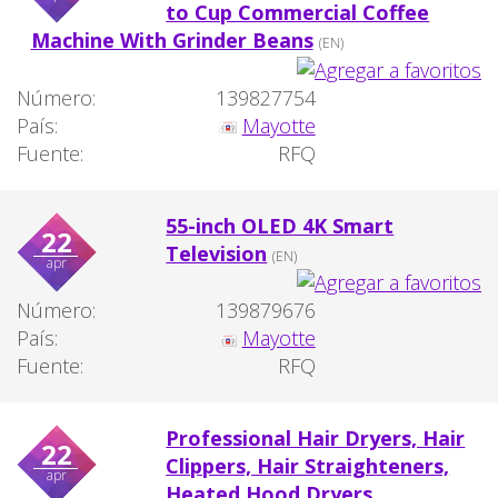
to Cup Commercial Coffee
Machine With Grinder Beans
(EN)
Número:
139827754
País:
Mayotte
Fuente:
RFQ
55-inch OLED 4K Smart
22
Television
(EN)
apr
Número:
139879676
País:
Mayotte
Fuente:
RFQ
Professional Hair Dryers, Hair
22
Clippers, Hair Straighteners,
apr
Heated Hood Dryers