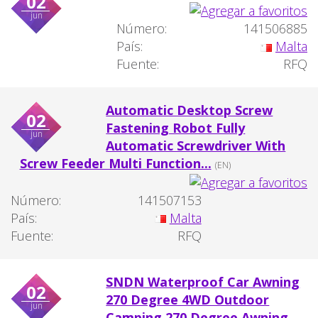
02
jun
Número:
141506885
País:
Malta
Fuente:
RFQ
Automatic Desktop Screw
02
Fastening Robot Fully
jun
Automatic Screwdriver With
Screw Feeder Multi Function...
(EN)
Número:
141507153
País:
Malta
Fuente:
RFQ
SNDN Waterproof Car Awning
02
270 Degree 4WD Outdoor
jun
Camping 270 Degree Awning