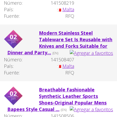
Número:
141508219
País:
Malta
Fuente:
RFQ
Modern Stainless Steel
02
Tableware Set Is Reusable with
jun
Knives and Forks Suitable for
Dinner and Party...
(EN)
Número:
141508407
País:
Malta
Fuente:
RFQ
Breathable Fashionable
02
Synthetic Leather Sports
jun
Shoes-Original Popular Mens
Bapees Style Casual ...
(EN)
Número:
141508506