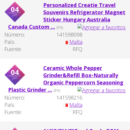
Personalized Creatie Travel
04
Souvenirs Refrigerator Magnet
jun
Sticker Hungary Australia
Canada Custom ...
(EN)
Número:
141598098
País:
Malta
Fuente:
RFQ
Ceramic Whole Pepper
04
Grinder&Refill Box-Naturally
jun
Organic Peppercorn Seasoning
Plastic Grinder ...
(EN)
Número:
141598216
País:
Malta
Fuente:
RFQ