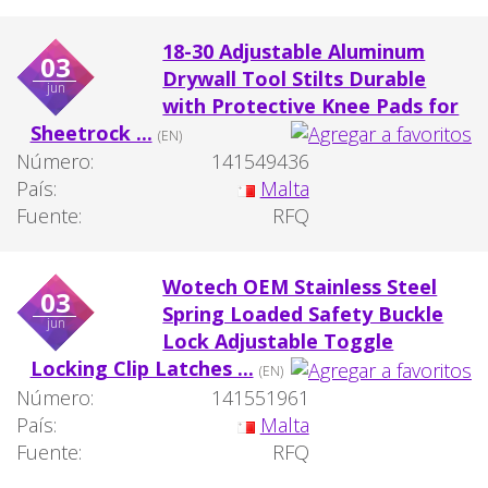
18-30 Adjustable Aluminum
03
Drywall Tool Stilts Durable
jun
with Protective Knee Pads for
Sheetrock ...
(EN)
Número:
141549436
País:
Malta
Fuente:
RFQ
Wotech OEM Stainless Steel
03
Spring Loaded Safety Buckle
jun
Lock Adjustable Toggle
Locking Clip Latches ...
(EN)
Número:
141551961
País:
Malta
Fuente:
RFQ