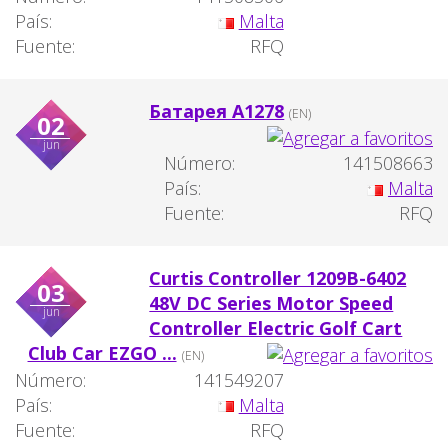
País:
Malta
Fuente:
RFQ
Батарея А1278
(EN)
02
jun
Número:
141508663
País:
Malta
Fuente:
RFQ
Curtis Controller 1209B-6402
03
48V DC Series Motor Speed
jun
Controller Electric Golf Cart
Club Car EZGO ...
(EN)
Número:
141549207
País:
Malta
Fuente:
RFQ