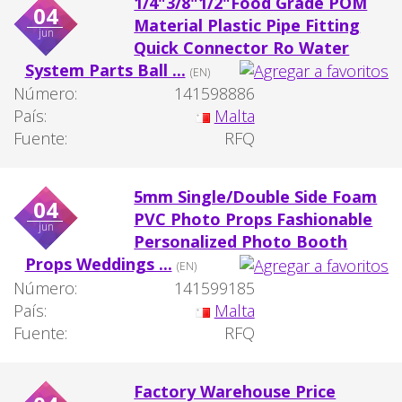
1/4"3/8"1/2"Food Grade POM
04
Material Plastic Pipe Fitting
jun
Quick Connector Ro Water
System Parts Ball ...
(EN)
Número:
141598886
País:
Malta
Fuente:
RFQ
5mm Single/Double Side Foam
04
PVC Photo Props Fashionable
jun
Personalized Photo Booth
Props Weddings ...
(EN)
Número:
141599185
País:
Malta
Fuente:
RFQ
Factory Warehouse Price