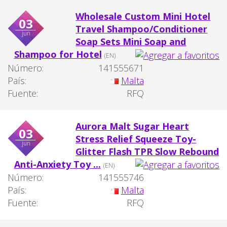
Wholesale Custom Mini Hotel
03
Travel Shampoo/Conditioner
jun
Soap Sets Mini Soap and
Shampoo for Hotel
(EN)
Número:
141555671
País:
Malta
Fuente:
RFQ
Aurora Malt Sugar Heart
03
Stress Relief Squeeze Toy-
jun
Glitter Flash TPR Slow Rebound
Anti-Anxiety Toy ...
(EN)
Número:
141555746
País:
Malta
Fuente:
RFQ