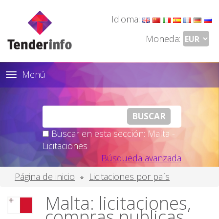
Idioma:
Moneda:
Menú
Toggle
navigation
Buscar en esta sección: Malta -
Licitaciones
Búsqueda avanzada
Página de inicio
Licitaciones por país
Malta: licitaciones,
compras publicas