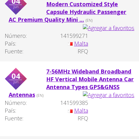
04
Modern Customized Style
jun
Capsule Hydraulic Passenger
AC Premium Quality Mini ...
(EN)
Número:
141599271
País:
Malta
Fuente:
RFQ
7-56MHz Wideband Broadband
04
HF Vertical Mobile Antenna Car
jun
Antenna Types GPS&GNSS
Antennas
(EN)
Número:
141599385
País:
Malta
Fuente:
RFQ