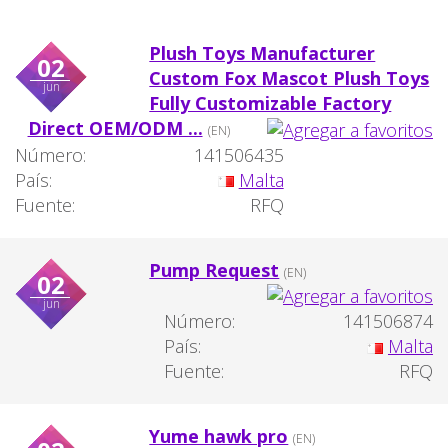
Plush Toys Manufacturer
02
Custom Fox Mascot Plush Toys
jun
Fully Customizable Factory
Direct OEM/ODM ...
(EN)
Número:
141506435
País:
Malta
Fuente:
RFQ
Pump Request
(EN)
02
jun
Número:
141506874
País:
Malta
Fuente:
RFQ
Yume hawk pro
(EN)