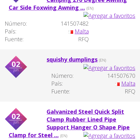
Car Side Foxwing Awning ...
(EN)
Número:
141507482
País:
Malta
Fuente:
RFQ
squishy dumplings
(EN)
02
jun
Número:
141507670
País:
Malta
Fuente:
RFQ
Galvanized Steel Quick Split
02
Clamp Rubber Lined Pipe
jun
Support Hanger O Shape Pipe
Clamp for Steel ...
(EN)