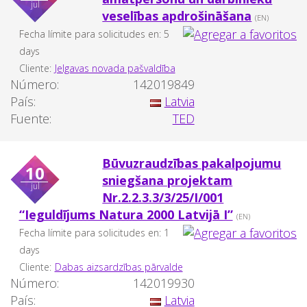
jul
veselības apdrošināšana
(EN)
Fecha límite para solicitudes en: 5
days
Cliente:
Jelgavas novada pašvaldība
Número:
142019849
País:
Latvia
Fuente:
TED
Būvuzraudzības pakalpojumu
10
sniegšana projektam
jul
Nr.2.2.3.3/3/25/I/001
“Ieguldījums Natura 2000 Latvijā I”
(EN)
Fecha límite para solicitudes en: 1
days
Cliente:
Dabas aizsardzības pārvalde
Número:
142019930
País:
Latvia