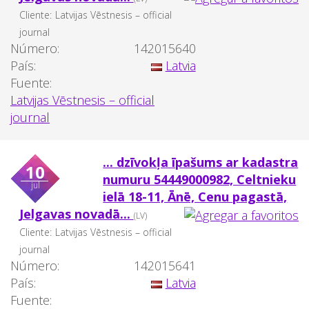
Cliente:
Latvijas Vēstnesis – official
journal
Número:
142015640
País:
Latvia
Fuente:
Latvijas Vēstnesis – official
journal
... dzīvokļa īpašums ar kadastra
10
numuru 54449000982, Celtnieku
jul
ielā 18-11, Ānē, Cenu pagastā,
Jelgavas novadā...
(LV)
Cliente:
Latvijas Vēstnesis – official
journal
Número:
142015641
País:
Latvia
Fuente: