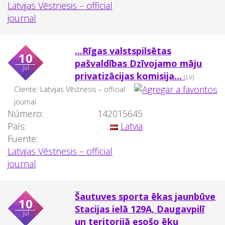
Latvijas Vēstnesis – official
journal
...Rīgas valstspilsētas
10
pašvaldības Dzīvojamo māju
jul
privatizācijas komisija...
(LV)
Cliente:
Latvijas Vēstnesis – official
journal
Número:
142015645
País:
Latvia
Fuente:
Latvijas Vēstnesis – official
journal
Šautuves sporta ēkas jaunbūve
10
Stacijas ielā 129A, Daugavpilī
jul
un teritorijā esošo ēku