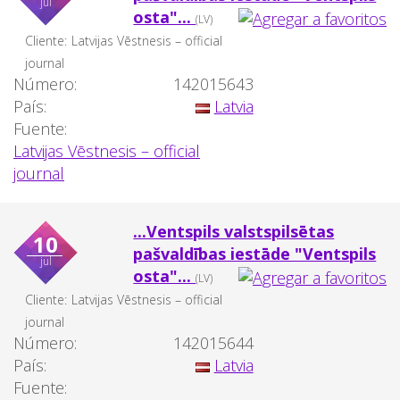
jul
osta"...
(LV)
Cliente:
Latvijas Vēstnesis – official
journal
Número:
142015643
País:
Latvia
Fuente:
Latvijas Vēstnesis – official
journal
...Ventspils valstspilsētas
10
pašvaldības iestāde "Ventspils
jul
osta"...
(LV)
Cliente:
Latvijas Vēstnesis – official
journal
Número:
142015644
País:
Latvia
Fuente: