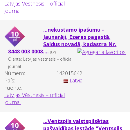
Latvijas Vēstnesis – official
journal
...nekustamo īpašumu -
10
Jaunarāji, Ezeres pagastā,
jul
Saldus novadā, kadastra Nr.
8448 003 0008....
(LV)
Cliente:
Latvijas Vēstnesis – official
journal
Número:
142015642
País:
Latvia
Fuente:
Latvijas Vēstnesis – official
journal
...Ventspils valstspilsētas
10
pašvaldības iestāde "Ventspils