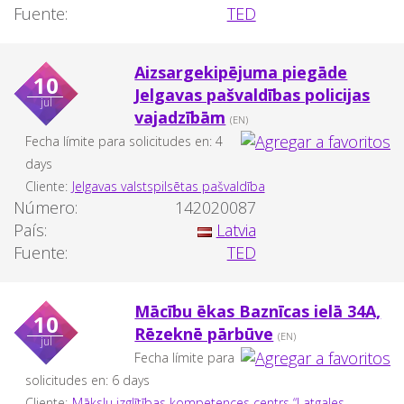
Fuente:
TED
Aizsargekipējuma piegāde
10
Jelgavas pašvaldības policijas
jul
vajadzībām
(EN)
Fecha límite para solicitudes en: 4
days
Cliente:
Jelgavas valstspilsētas pašvaldība
Número:
142020087
País:
Latvia
Fuente:
TED
Mācību ēkas Baznīcas ielā 34A,
10
Rēzeknē pārbūve
(EN)
jul
Fecha límite para
solicitudes en: 6 days
Cliente:
Mākslu izglītības kompetences centrs “Latgales