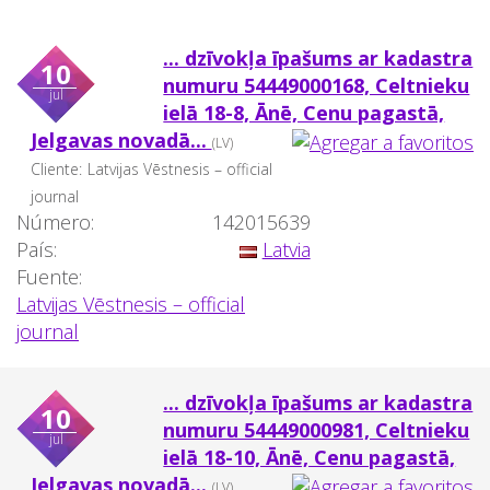
... dzīvokļa īpašums ar kadastra
10
numuru 54449000168, Celtnieku
jul
ielā 18-8, Ānē, Cenu pagastā,
Jelgavas novadā...
(LV)
Cliente:
Latvijas Vēstnesis – official
journal
Número:
142015639
País:
Latvia
Fuente:
Latvijas Vēstnesis – official
journal
... dzīvokļa īpašums ar kadastra
10
numuru 54449000981, Celtnieku
jul
ielā 18-10, Ānē, Cenu pagastā,
Jelgavas novadā...
(LV)