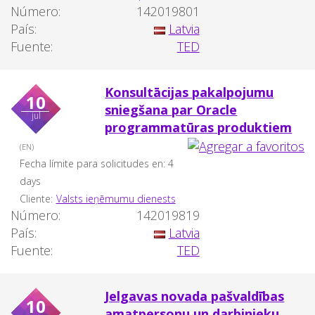
Número:
142019801
País:
Latvia
Fuente:
TED
Konsultācijas pakalpojumu
10
sniegšana par Oracle
jul
programmatūras produktiem
(EN)
Fecha límite para solicitudes en: 4
days
Cliente:
Valsts ieņēmumu dienests
Número:
142019819
País:
Latvia
Fuente:
TED
Jelgavas novada pašvaldības
10
amatpersonu un darbinieku