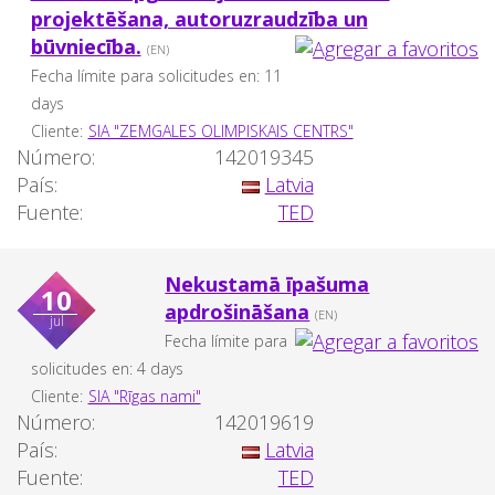
projektēšana, autoruzraudzība un
būvniecība.
(EN)
Fecha límite para solicitudes en: 11
days
Cliente:
SIA "ZEMGALES OLIMPISKAIS CENTRS"
Número:
142019345
País:
Latvia
Fuente:
TED
Nekustamā īpašuma
10
apdrošināšana
(EN)
jul
Fecha límite para
solicitudes en: 4 days
Cliente:
SIA "Rīgas nami"
Número:
142019619
País:
Latvia
Fuente:
TED