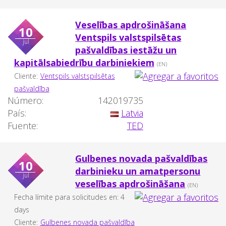
Veselības apdrošināšana
10
Ventspils valstspilsētas
jul
pašvaldības iestāžu un
kapitālsabiedrību darbiniekiem
(EN)
Cliente:
Ventspils valstspilsētas
pašvaldība
Número:
142019735
País:
Latvia
Fuente:
TED
Gulbenes novada pašvaldības
10
darbinieku un amatpersonu
jul
veselības apdrošināšana
(EN)
Fecha límite para solicitudes en: 4
days
Cliente:
Gulbenes novada pašvaldība