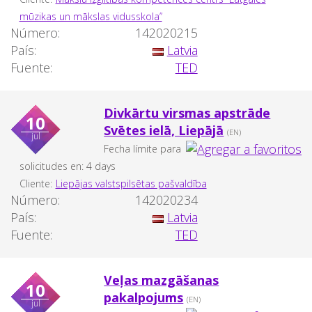
mūzikas un mākslas vidusskola”
Número:
142020215
País:
Latvia
Fuente:
TED
Divkārtu virsmas apstrāde
10
Svētes ielā, Liepājā
(EN)
jul
Fecha límite para
solicitudes en: 4 days
Cliente:
Liepājas valstspilsētas pašvaldība
Número:
142020234
País:
Latvia
Fuente:
TED
Veļas mazgāšanas
10
pakalpojums
(EN)
jul