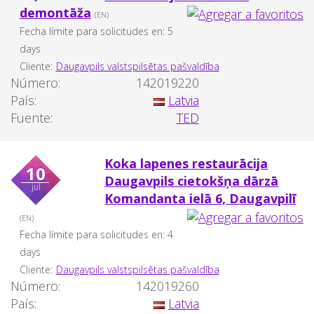
demontāža
(EN)
Fecha límite para solicitudes en: 5
days
Cliente:
Daugavpils valstspilsētas pašvaldība
Número:
142019220
País:
Latvia
Fuente:
TED
Koka lapenes restaurācija
10
Daugavpils cietokšņa dārzā
jul
Komandanta ielā 6, Daugavpilī
(EN)
Fecha límite para solicitudes en: 4
days
Cliente:
Daugavpils valstspilsētas pašvaldība
Número:
142019260
País:
Latvia