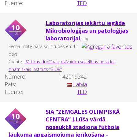
Fuente:
TED
Laboratorijas iekārtu iegāde
10
Mikrobioloģijas un patoloģijas
jul
laboratorijai
(EN)
Fecha límite para solicitudes en: 11
days
Cliente:
Pārtikas drošības, dzīvnieku veselības un vides
zinātniskais institūts "BIOR"
Número:
142019342
País:
Latvia
Fuente:
TED
SIA “ZEMGALES OLIMPISKĀ
10
CENTRA” J.Lūša vārdā
jul
nosauktā stadiona futbola
laukuma apgaismojuma ierīkošana -