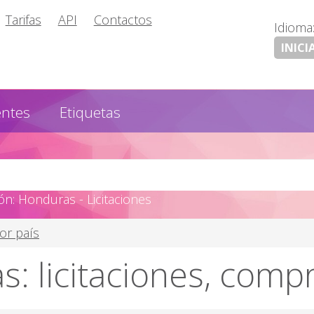
Tarifas
API
Contactos
Idioma
INICI
entes
Etiquetas
n: Honduras - Licitaciones
por país
: licitaciones, comp