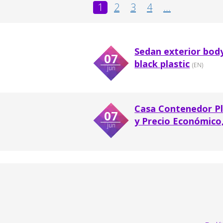
1
2
3
4
...
Sedan exterior body 
07
black plastic
(EN)
jun
Casa Contenedor Pl
07
y Precio Económico,
jun