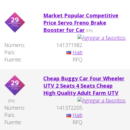
Market Popular Competitive
29
Price Servo Freno Brake
may
Booster for Car
(EN)
Número:
141371982
País:
Haiti
Fuente:
RFQ
Cheap Buggy Car Four Wheeler
29
UTV 2 Seats 4 Seats Cheap
may
High Quality Adult Farm UTV
(EN)
Número:
141372205
País:
Haiti
Fuente:
RFQ