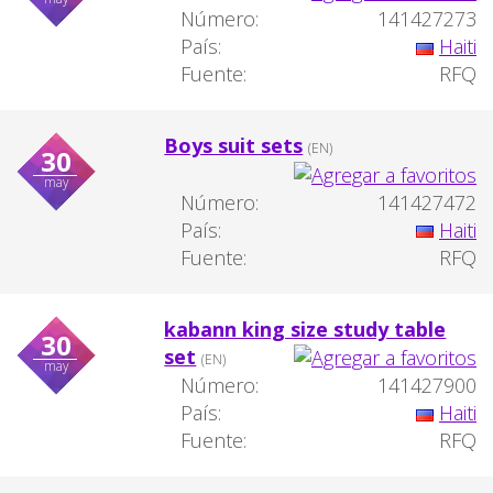
Número:
141427273
País:
Haiti
Fuente:
RFQ
Boys suit sets
(EN)
30
may
Número:
141427472
País:
Haiti
Fuente:
RFQ
kabann king size study table
30
set
(EN)
may
Número:
141427900
País:
Haiti
Fuente:
RFQ