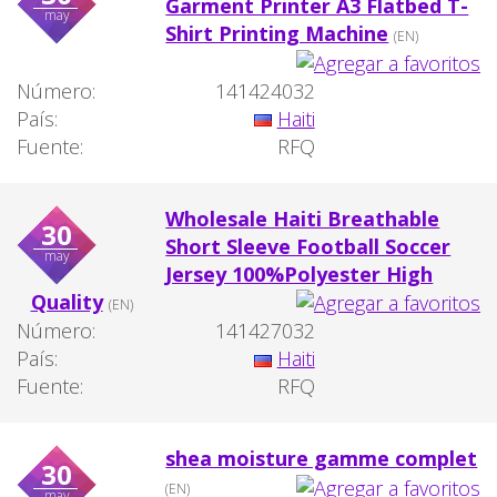
Garment Printer A3 Flatbed T-
may
Shirt Printing Machine
(EN)
Número:
141424032
País:
Haiti
Fuente:
RFQ
Wholesale Haiti Breathable
30
Short Sleeve Football Soccer
may
Jersey 100%Polyester High
Quality
(EN)
Número:
141427032
País:
Haiti
Fuente:
RFQ
shea moisture gamme complet
30
(EN)
may