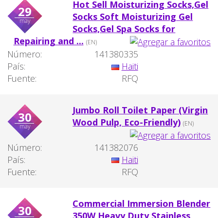
Hot Sell Moisturizing Socks,Gel
29
Socks Soft Moisturizing Gel
may
Socks,Gel Spa Socks for
Repairing and ...
(EN)
Número:
141380335
País:
Haiti
Fuente:
RFQ
Jumbo Roll Toilet Paper (Virgin
30
Wood Pulp, Eco-Friendly)
(EN)
may
Número:
141382076
País:
Haiti
Fuente:
RFQ
Commercial Immersion Blender
30
350W Heavy Duty Stainless