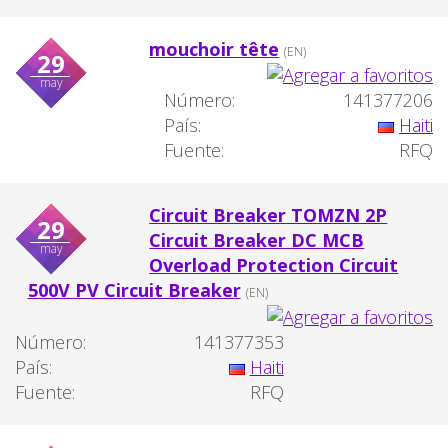
mouchoir tête
(EN)
29
may
Número:
141377206
País:
Haiti
Fuente:
RFQ
Circuit Breaker TOMZN 2P
29
Circuit Breaker DC MCB
may
Overload Protection Circuit
500V PV Circuit Breaker
(EN)
Número:
141377353
País:
Haiti
Fuente:
RFQ