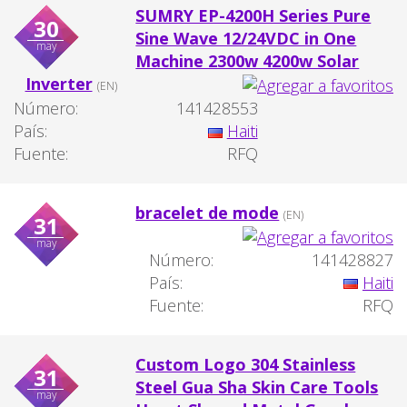
SUMRY EP-4200H Series Pure
30
Sine Wave 12/24VDC in One
may
Machine 2300w 4200w Solar
Inverter
(EN)
Número:
141428553
País:
Haiti
Fuente:
RFQ
bracelet de mode
(EN)
31
may
Número:
141428827
País:
Haiti
Fuente:
RFQ
Custom Logo 304 Stainless
31
Steel Gua Sha Skin Care Tools
may