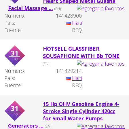
Heart Shaped Metal Guasha
Facial Massage ...
(EN)
Número:
141428900
País:
Haiti
Fuente:
RFQ
HOTSELL GLASSFIBER
31
SOUSAPHONE WITH Bb TONE
may
(EN)
Número:
141429214
País:
Haiti
Fuente:
RFQ
15 Hp OHV Gasoline Engine 4-
31
Stroke Single Cylinder 420cc
may
for Small Water Pumps
Generators ...
(EN)