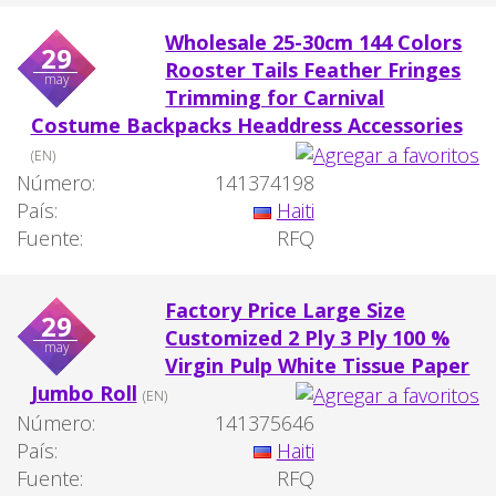
Wholesale 25-30cm 144 Colors
29
Rooster Tails Feather Fringes
may
Trimming for Carnival
Costume Backpacks Headdress Accessories
(EN)
Número:
141374198
País:
Haiti
Fuente:
RFQ
Factory Price Large Size
29
Customized 2 Ply 3 Ply 100 %
may
Virgin Pulp White Tissue Paper
Jumbo Roll
(EN)
Número:
141375646
País:
Haiti
Fuente:
RFQ