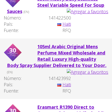
may
Steel Variable Speed For Soup
Sauces
(EN)
Número:
141422500
País:
Haiti
Fuente:
RFQ
105ml Arabic Original Mens
30
Perfume Mixed Wholesale and
may
Retail Luxury High-quality
Body Spray Supplier Delivered to Your Door.
(EN)
Número:
141423992
País:
Haiti
Fuente:
RFQ
Erasmart R1390 Direct to
30