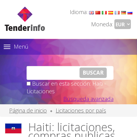
Idioma:
Moneda:
Menú
Toggle
navigation
Buscar en esta sección: Haiti -
Licitaciones
Búsqueda avanzada
Página de inicio
Licitaciones por país
Haiti: licitaciones,
compras publicas