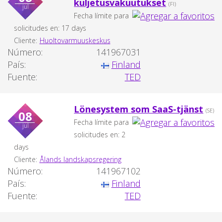
kuljetusvakuutukset
(FI)
jul
Fecha límite para
solicitudes en: 17 days
Cliente:
Huoltovarmuuskeskus
Número:
141967031
País:
Finland
Fuente:
TED
Lönesystem som SaaS-tjänst
(SE)
08
Fecha límite para
jul
solicitudes en: 2
days
Cliente:
Ålands landskapsregering
Número:
141967102
País:
Finland
Fuente:
TED