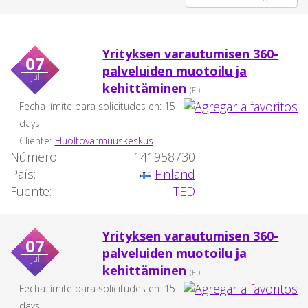
Yrityksen varautumisen 360-
07
palveluiden muotoilu ja
jul
kehittäminen
(FI)
Fecha límite para solicitudes en: 15
days
Cliente:
Huoltovarmuuskeskus
Número:
141958730
País:
Finland
Fuente:
TED
Yrityksen varautumisen 360-
07
palveluiden muotoilu ja
jul
kehittäminen
(FI)
Fecha límite para solicitudes en: 15
days