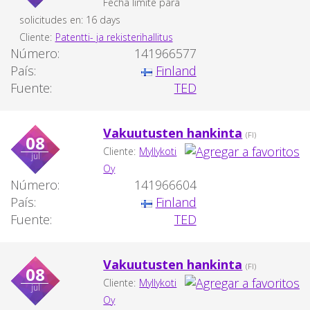
Fecha límite para
solicitudes en: 16 days
Cliente:
Patentti- ja rekisterihallitus
Número:
141966577
País:
Finland
Fuente:
TED
Vakuutusten hankinta
(FI)
08
Cliente:
Myllykoti
jul
Oy
Número:
141966604
País:
Finland
Fuente:
TED
Vakuutusten hankinta
(FI)
08
Cliente:
Myllykoti
jul
Oy