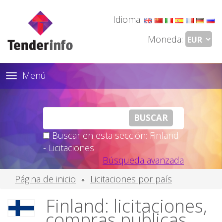
Idioma:
Moneda:
Menú
Toggle
navigation
Buscar en esta sección: Finland
- Licitaciones
Búsqueda avanzada
Página de inicio
Licitaciones por país
Finland: licitaciones,
compras publicas