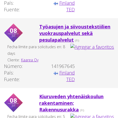
País:
Finland
Fuente:
TED
Työasujen ja siivoustekstiilien
08
vuokrauspalvelut sekä
jul
pesulapalvelut
(FI)
Fecha límite para solicitudes en: 8
days
Cliente:
Kaarea Oy
Número:
141967645
País:
Finland
Fuente:
TED
Kiuruveden yhtenäiskoulun
08
rakentaminen;
jul
Rakennusurakka
(FI)
Fecha límite para solicitudes en: 5