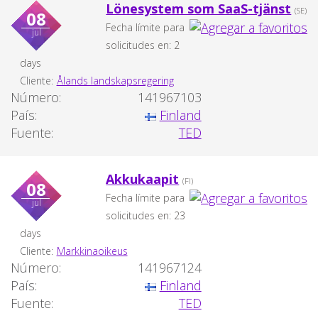
Lönesystem som SaaS-tjänst
(SE)
08
Fecha límite para
jul
solicitudes en: 2
days
Cliente:
Ålands landskapsregering
Número:
141967103
País:
Finland
Fuente:
TED
Akkukaapit
(FI)
08
Fecha límite para
jul
solicitudes en: 23
days
Cliente:
Markkinaoikeus
Número:
141967124
País:
Finland
Fuente:
TED