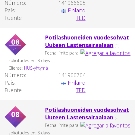
Número:
141966605
País:
Finland
Fuente:
TED
Potilashuoneiden vuodesohvat
08
Uuteen Lastensairaalaan
(FI)
jul
Fecha límite para
solicitudes en: 8 days
Cliente:
HUS-yhtymä
Número:
141966764
País:
Finland
Fuente:
TED
Potilashuoneiden vuodesohvat
08
Uuteen Lastensairaalaan
(FI)
jul
Fecha límite para
solicitudes en: 8 days