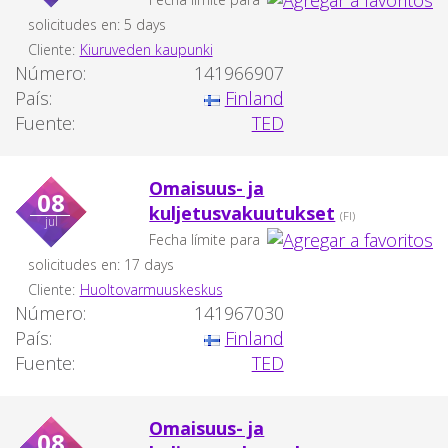
solicitudes en: 5 days
Cliente:
Kiuruveden kaupunki
Número:
141966907
País:
Finland
Fuente:
TED
Omaisuus- ja
08
kuljetusvakuutukset
(FI)
jul
Fecha límite para
solicitudes en: 17 days
Cliente:
Huoltovarmuuskeskus
Número:
141967030
País:
Finland
Fuente:
TED
Omaisuus- ja
08