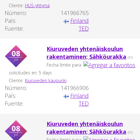
Cliente:
HUS-yhtymä
Número:
141966765
País:
Finland
Fuente:
TED
Kiuruveden yhtenäiskoulun
08
rakentaminen; Sähköurakka
(FI)
jul
Fecha límite para
solicitudes en: 5 days
Cliente:
Kiuruveden kaupunki
Número:
141966906
País:
Finland
Fuente:
TED
Kiuruveden yhtenäiskoulun
08
rakentaminen; Sähköurakka
(FI)
jul
Fecha límite para