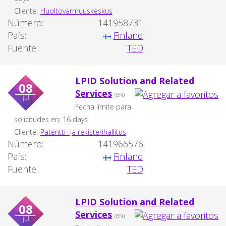
Cliente:
Huoltovarmuuskeskus
Número:
141958731
País:
Finland
Fuente:
TED
LPID Solution and Related
08
Services
(EN)
jul
Fecha límite para
solicitudes en: 16 days
Cliente:
Patentti- ja rekisterihallitus
Número:
141966576
País:
Finland
Fuente:
TED
LPID Solution and Related
08
Services
(EN)
jul