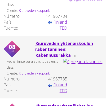
days
Cliente:
Kiuruveden kaupunki
Número:
141967784
País:
Finland
Fuente:
TED
Kiuruveden yhtenäiskoulun
08
rakentaminen;
jul
Rakennusurakka
(FI)
Fecha límite para solicitudes en: 5
days
Cliente:
Kiuruveden kaupunki
Número:
141967785
País:
Finland
Fuente:
TED