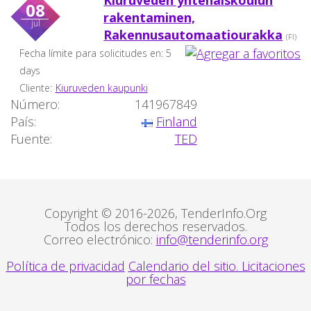
Kiuruveden yhtenäiskoulun
08
rakentaminen,
jul
Rakennusautomaatiourakka
(FI)
Fecha límite para solicitudes en: 5
days
Cliente:
Kiuruveden kaupunki
Número:
141967849
País:
Finland
Fuente:
TED
Copyright © 2016-2026, TenderInfo.Org
Todos los derechos reservados.
Correo electrónico:
info@tenderinfo.org
Política de privacidad
Calendario del sitio. Licitaciones
por fechas