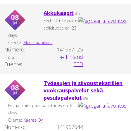
Akkukaapit
(FI)
08
Fecha límite para
jul
solicitudes en: 23
days
Cliente:
Markkinaoikeus
Número:
141967125
País:
Finland
Fuente:
TED
Työasujen ja siivoustekstiilien
08
vuokrauspalvelut sekä
jul
pesulapalvelut
(FI)
Fecha límite para solicitudes en: 8
days
Cliente:
Kaarea Oy
Número:
141967644