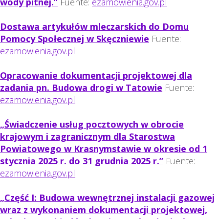
wody pitnej.”
Fuente:
ezamowienia.gov.pl
Dostawa artykułów mleczarskich do Domu
Pomocy Społecznej w Skęczniewie
Fuente:
ezamowienia.gov.pl
Opracowanie dokumentacji projektowej dla
zadania pn. Budowa drogi w Tatowie
Fuente:
ezamowienia.gov.pl
„Świadczenie usług pocztowych w obrocie
krajowym i zagranicznym dla Starostwa
Powiatowego w Krasnymstawie w okresie od 1
stycznia 2025 r. do 31 grudnia 2025 r.”
Fuente:
ezamowienia.gov.pl
„Część I: Budowa wewnętrznej instalacji gazowej
wraz z wykonaniem dokumentacji projektowej,