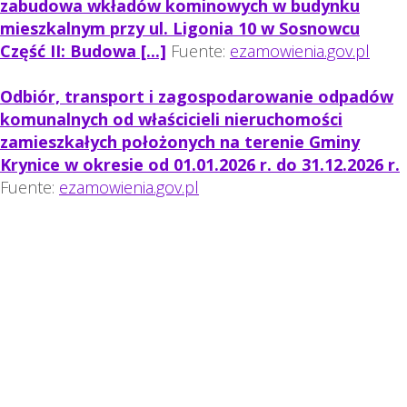
zabudowa wkładów kominowych w budynku
mieszkalnym przy ul. Ligonia 10 w Sosnowcu
Część II: Budowa [...]
Fuente:
ezamowienia.gov.pl
Odbiór, transport i zagospodarowanie odpadów
komunalnych od właścicieli nieruchomości
zamieszkałych położonych na terenie Gminy
Krynice w okresie od 01.01.2026 r. do 31.12.2026 r.
Fuente:
ezamowienia.gov.pl