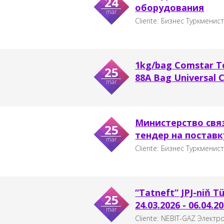
24
оборудования
mar
Cliente:
Бизнес Туркменис
1kg/bag Comstar To
25
88A Bag Universal 
mar
Министерство свя
25
тендер на поставк
mar
Cliente:
Бизнес Туркменис
“Tatneft” JPJ-niň 
25
24.03.2026 - 06.04.2
mar
Cliente:
NEBIT-GAZ Электр