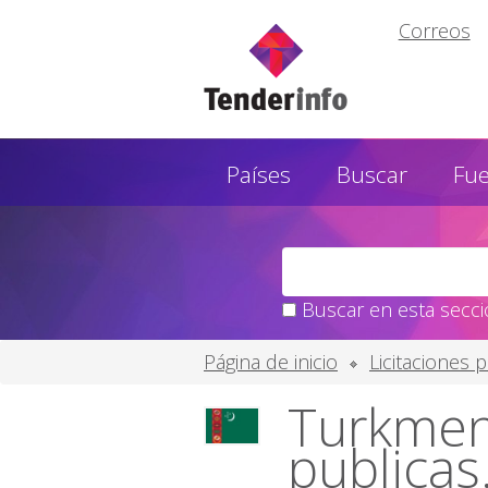
Correos
Países
Buscar
Fu
Buscar en esta secció
Página de inicio
Licitaciones 
Turkmeni
publicas