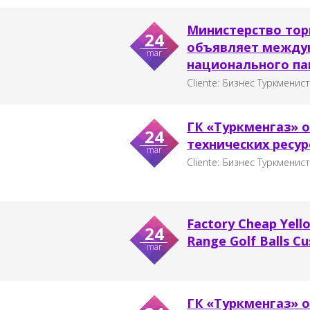
Министерство тор
24
объявляет междун
mar
национального пав
Cliente:
Бизнес Туркменис
ГК «Туркменгаз» 
24
технических ресур
mar
Cliente:
Бизнес Туркменис
Factory Cheap Yell
24
Range Golf Balls C
mar
ГК «Туркменгаз» 