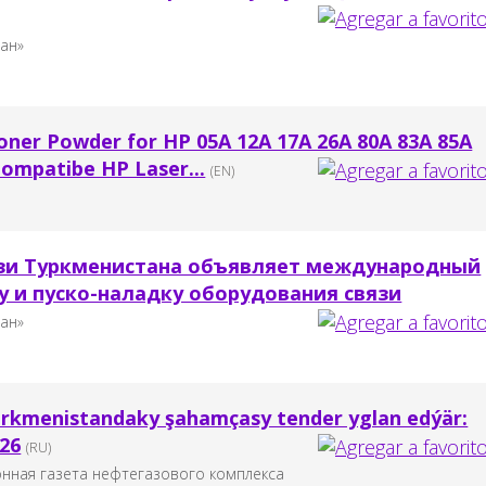
тан»
ner Powder for HP 05A 12A 17A 26A 80A 83A 85A
Compatibe HP Laser...
(EN)
зи Туркменистана объявляет международный
у и пуско-наладку оборудования связи
тан»
Türkmenistandaky şahamçasy tender yglan edýär:
026
(RU)
онная газета нефтегазового комплекса