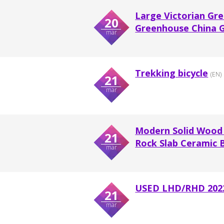
Large Victorian Gr
20
Greenhouse China Gl
mar
Trekking bicycle
(EN)
21
mar
Modern Solid Wood 
21
Rock Slab Ceramic B
mar
USED LHD/RHD 202
21
mar