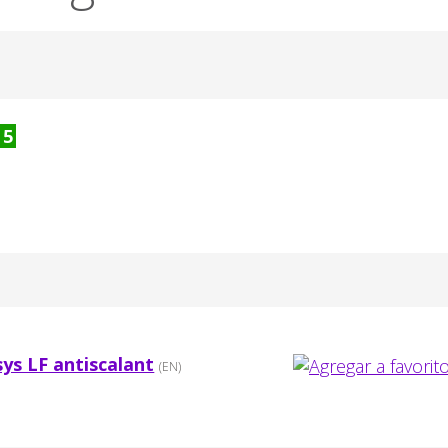
5
ys LF antiscalant
(EN)