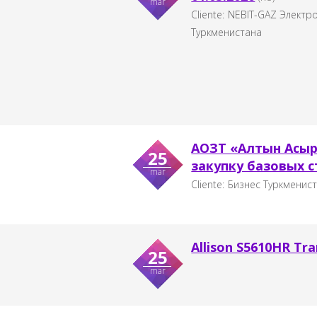
mar
Cliente:
NEBIT-GAZ Электр
Туркменистана
АОЗТ «Алтын Асыр
25
закупку базовых ст
mar
Cliente:
Бизнес Туркменис
Allison S5610HR Tr
25
mar