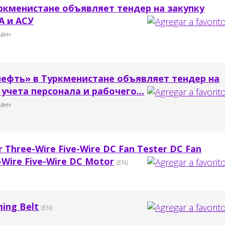
ркменистане объявляет тендер на закупку
А и АСУ
тан»
ефть» в Туркменистане объявляет тендер на
учета персонала и рабочего...
тан»
r Three-Wire Five-Wire DC Fan Tester DC Fan
-Wire Five-Wire DC Motor
(EN)
ming Belt
(EN)