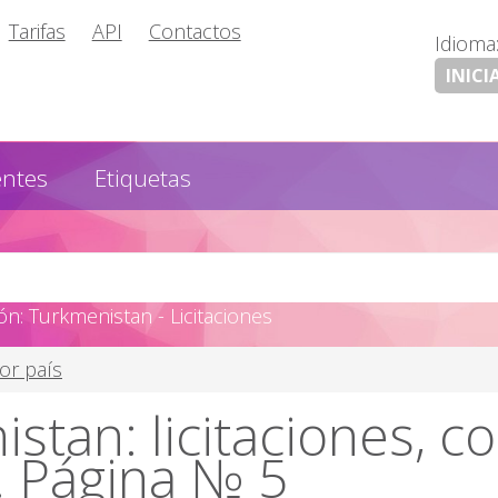
Tarifas
API
Contactos
Idioma
INICI
entes
Etiquetas
n: Turkmenistan - Licitaciones
por país
stan: licitaciones, 
. Página № 5