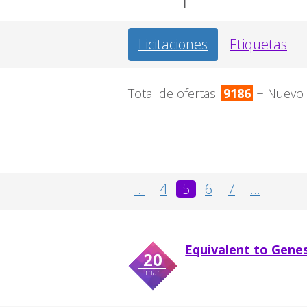
Licitaciones
Etiquetas
Total de ofertas:
9186
+ Nuevo
...
4
5
6
7
...
Equivalent to Genes
20
mar