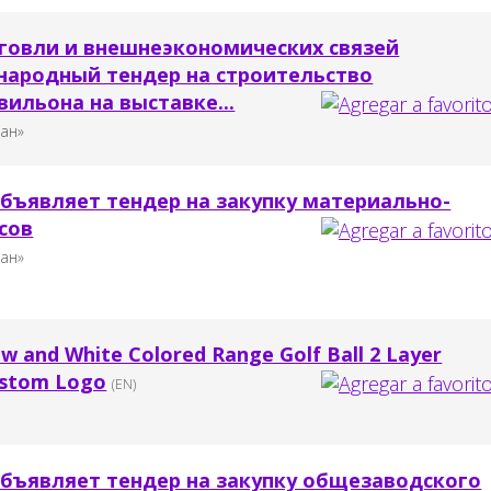
говли и внешнеэкономических связей
ародный тендер на строительство
ильона на выставке...
тан»
объявляет тендер на закупку материально-
сов
тан»
ow and White Colored Range Golf Ball 2 Layer
ustom Logo
(EN)
объявляет тендер на закупку общезаводского