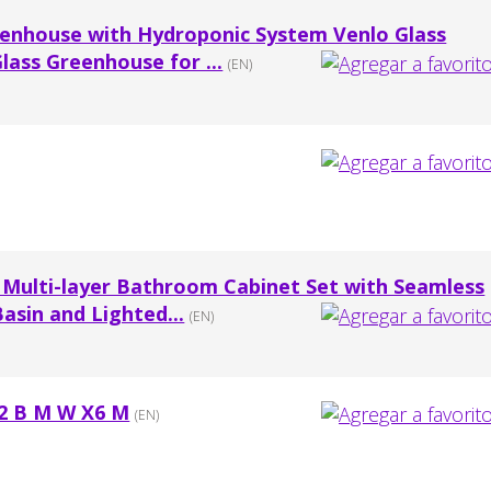
eenhouse with Hydroponic System Venlo Glass
ass Greenhouse for ...
(EN)
Multi-layer Bathroom Cabinet Set with Seamless
asin and Lighted...
(EN)
2 B M W X6 M
(EN)