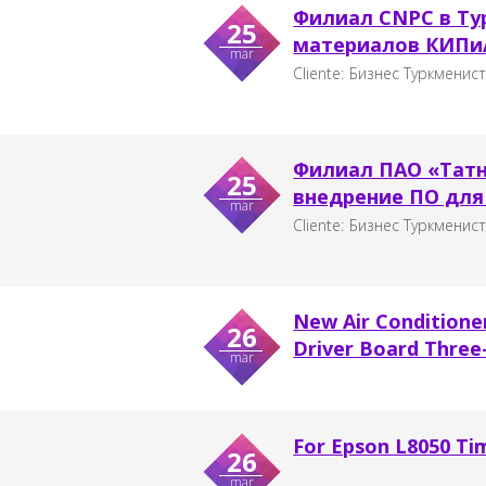
Филиал CNPC в Ту
25
материалов КИПи
mar
Cliente:
Бизнес Туркменис
Филиал ПАО «Татн
25
внедрение ПО для 
mar
Cliente:
Бизнес Туркменис
New Air Conditione
26
Driver Board Three
mar
For Epson L8050 Ti
26
mar