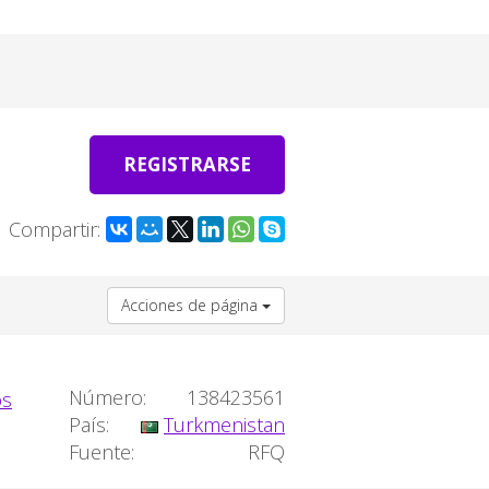
REGISTRARSE
Compartir:
Acciones de página
Número:
138423561
País:
Turkmenistan
Fuente:
RFQ