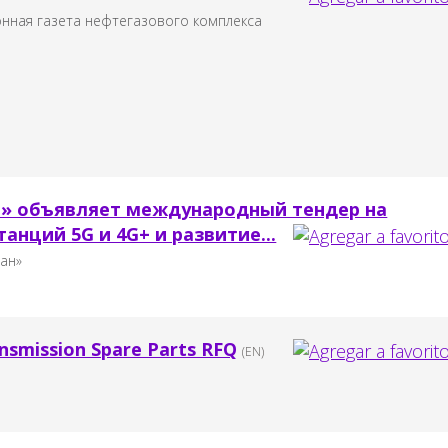
онная газета нефтегазового комплекса
» объявляет международный тендер на
анций 5G и 4G+ и развитие...
тан»
ansmission Spare Parts RFQ
(EN)