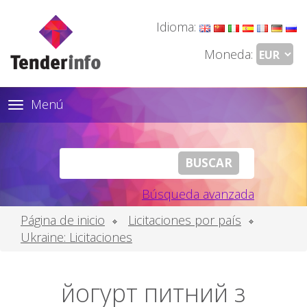
Idioma:
Moneda:
Menú
Toggle
navigation
Búsqueda avanzada
Página de inicio
Licitaciones por país
Ukraine: Licitaciones
йогурт питний з