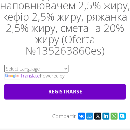
наповнювачем 2,5% жиру,
кефір 2,5% жиру, ряжанка
2,5% жиру, сметана 20%
жиру (Oferta
№135263860es)
Translate
Powered by
REGISTRARSE
Compartir: