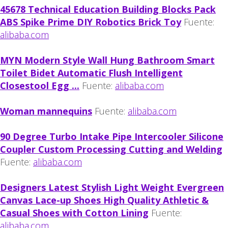
45678 Technical Education Building Blocks Pack
ABS Spike Prime DIY Robotics Brick Toy
Fuente:
alibaba.com
MYN Modern Style Wall Hung Bathroom Smart
Toilet Bidet Automatic Flush Intelligent
Closestool Egg ...
Fuente:
alibaba.com
Woman mannequins
Fuente:
alibaba.com
90 Degree Turbo Intake Pipe Intercooler Silicone
Coupler Custom Processing Cutting and Welding
Fuente:
alibaba.com
Designers Latest Stylish Light Weight Evergreen
Canvas Lace-up Shoes High Quality Athletic &
Casual Shoes with Cotton Lining
Fuente:
alibaba.com